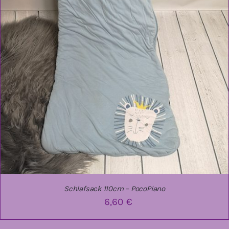
Schlafsack 110cm – PocoPiano
6,60
€