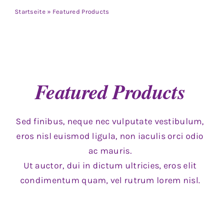
Jungen
Startseite
»
Featured Products
Mädchen
Accesoires
Featured Products
Schuhe / Socken
Sed finibus, neque nec vulputate vestibulum,
Spielzeug
eros nisl euismod ligula, non iaculis orci odio
ac mauris.
Ut auctor, dui in dictum ultricies, eros elit
Babyausstattung
condimentum quam, vel rutrum lorem nisl.
Krims Krams