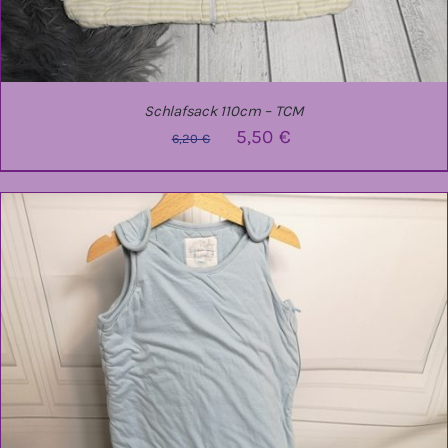
Schlafsack 110cm – TCM
Ursprünglicher
Aktueller
5,50
€
6,20
€
Preis
Preis
war:
ist:
6,20 €
5,50 €.
IN DEN WARENKORB
/
DETAILS