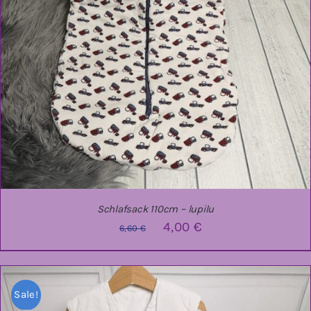
Schlafsack 110cm – lupilu
Ursprünglicher
Aktueller
4,00
€
6,60
€
Preis
Preis
war:
ist:
Sale!
6,60 €
4,00 €.