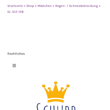
Jungen
Startseite
»
Shop
»
Mädchen
»
Regen- / Schneebekleidung
»
Gr. 122-128
Mädchen
Accesoires
Schuhe / Socken
Rechtliches
Spielzeug
Toggle
Navigation
Datenschutzerklärung
Babyausstattung
Impressum
Krims Krams