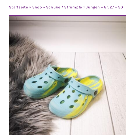
Jungen
Startseite
»
Shop
»
Schuhe / Strümpfe
»
Jungen
»
Gr. 27 – 30
Mädchen
Accesoires
Schuhe / Socken
Spielzeug
Babyausstattung
Krims Krams