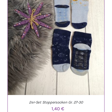
IN DEN WARENKORB
/
DETAILS
2er-Set Stoppersocken Gr. 27-30
1,40
€