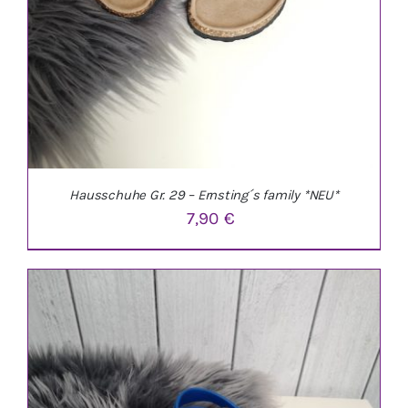
Hausschuhe Gr. 29 – Ernsting´s family *NEU*
7,90
€
IN DEN WARENKORB
/
DETAILS