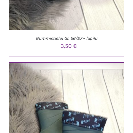
Gummistiefel Gr. 26/27 – lupilu
3,50
€
IN DEN WARENKORB
/
DETAILS