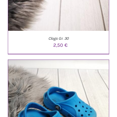
Clogs Gr. 30
2,50
€
IN DEN WARENKORB
/
DETAILS