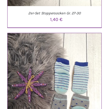
2er-Set Stoppersocken Gr. 27-30
1,40
€
IN DEN WARENKORB
/
DETAILS