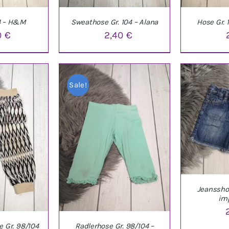
04 – H&M
Sweathose Gr. 104 – Alana
Hose Gr. 
0
€
2,40
€
NKORB
/
IN DEN WARENKORB
/
IN DEN W
Sale!
LS
DETAILS
D
Jeansshor
im
 Gr. 98/104
Radlerhose Gr. 98/104 –
IN DEN W