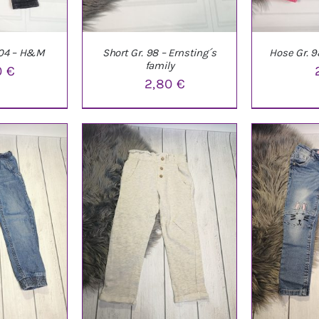
104 – H&M
Short Gr. 98 – Ernsting´s
Hose Gr. 9
family
0
€
2,80
€
NKORB
/
IN DEN WARENKORB
/
IN DEN W
LS
DETAILS
D