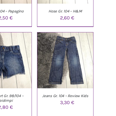
104 – Papagino
Hose Gr. 104 – H&M
2,50
€
2,60
€
ARENKORB
/
IN DEN WARENKORB
/
ETAILS
DETAILS
t Gr. 98/104 –
Jeans Gr. 104 – Review Kids
pidimpi
3,30
€
2,80
€
ARENKORB
/
IN DEN WARENKORB
/