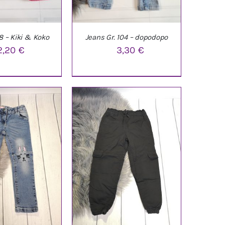
8 – Kiki & Koko
Jeans Gr. 104 – dopodopo
2,20
€
3,30
€
ARENKORB
/
IN DEN WARENKORB
/
ETAILS
DETAILS