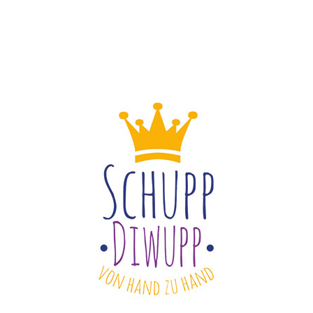
ar:
ist:
,70 €
1,50 €.