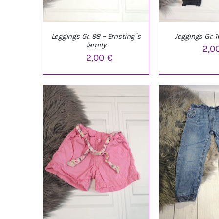
Leggings Gr. 98 – Ernsting´s
Jeggings Gr. 
family
2,0
2,00
€
IN DEN WARENKORB
/
IN DEN WARE
DETAILS
DETAI