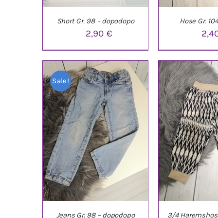
Short Gr. 98 – dopodopo
Hose Gr. 1
2,90
€
2,4
IN DEN WARENKORB
/
IN DEN WARE
Sale!
DETAILS
DETAI
Jeans Gr. 98 – dopodopo
3/4 Haremshose