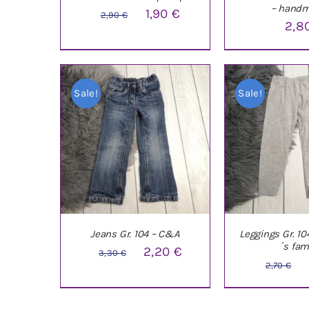
– hand
Ursprünglicher
Aktueller
1,90
€
2,90
€
2,8
Preis
Preis
war:
ist:
IN DEN WARENKORB
/
IN DEN WARE
2,90 €
1,90 €.
DETAILS
DETAI
Sale!
Sale!
Jeans Gr. 104 – C&A
Leggings Gr. 10
´s fam
Ursprünglicher
Aktueller
2,20
€
3,30
€
U
2,70
€
Preis
Preis
IN DEN WARENKORB
/
IN DEN WARE
P
war:
ist:
DETAILS
DETAI