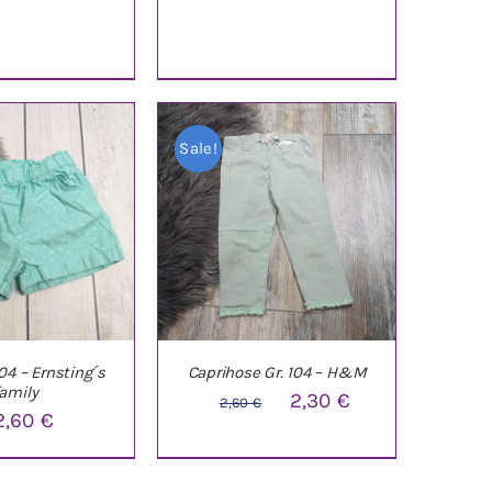
ETAILS
DETAILS
Sale!
104 – Ernsting´s
Caprihose Gr. 104 – H&M
family
Ursprünglicher
Aktueller
2,30
€
2,60
€
2,60
€
Preis
Preis
ARENKORB
/
IN DEN WARENKORB
/
war:
ist:
ETAILS
DETAILS