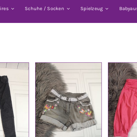
ires
Schuhe / Socken
Spielzeug
Babyau