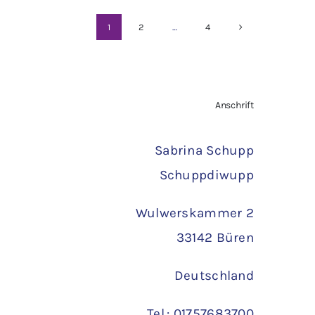
2,60 €
2,30 €.
1
2
…
4
Anschrift
Sabrina Schupp
Schuppdiwupp
Wulwerskammer 2
33142 Büren
Deutschland
Tel.: 01757683700