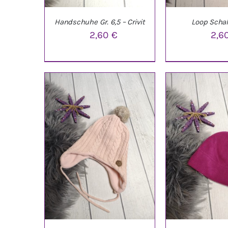
Handschuhe Gr. 6,5 – Crivit
Loop Scha
2,60
€
2,6
IN DEN WARENKORB
/
IN DEN WARE
DETAILS
DETAI