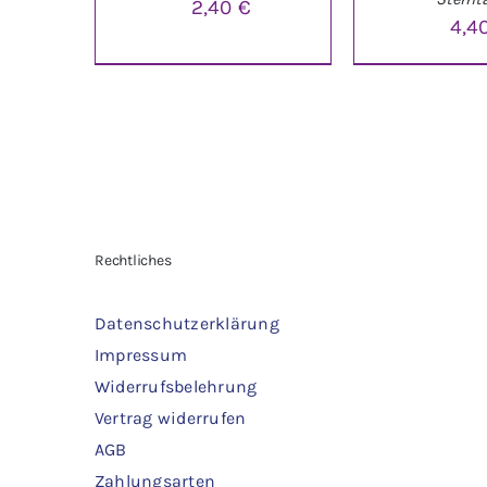
2,40
€
4,4
IN DEN WARENKORB
/
IN DEN WARE
DETAILS
DETAI
Rechtliches
Datenschutzerklärung
Impressum
Widerrufsbelehrung
Vertrag widerrufen
AGB
Zahlungsarten