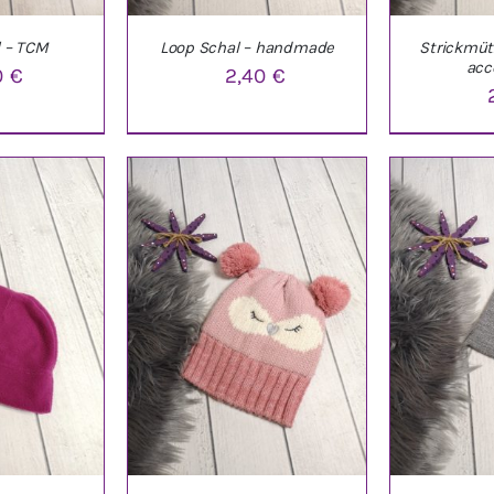
l – TCM
Loop Schal – handmade
Strickmütz
acc
0
€
2,40
€
NKORB
/
IN DEN WARENKORB
/
IN DEN W
LS
DETAILS
D