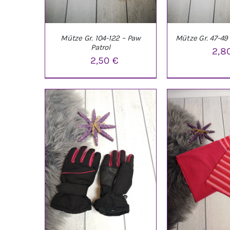
Mütze Gr. 104-122 – Paw
Mütze Gr. 47-49 
Patrol
2,8
2,50
€
IN DEN WARENKORB
/
IN DEN WARE
DETAILS
DETAI