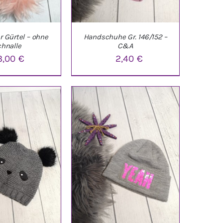
r Gürtel – ohne
Handschuhe Gr. 146/152 –
hnalle
C&A
3,00
€
2,40
€
ARENKORB
/
IN DEN WARENKORB
/
ETAILS
DETAILS