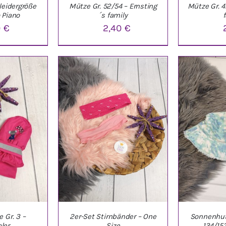
leidergröße
Mütze Gr. 52/54 – Ernsting
Mütze Gr. 4
 Piano
´s family
0
€
2,40
€
NKORB
/
IN DEN WARENKORB
/
IN DEN W
LS
DETAILS
D
 Gr. 3 –
2er-Set Stirnbänder – One
Sonnenhut 
ler
Size
134/15