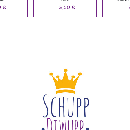
0
€
2,50
€
NKORB
/
IN DEN WARENKORB
/
IN DEN W
LS
DETAILS
D