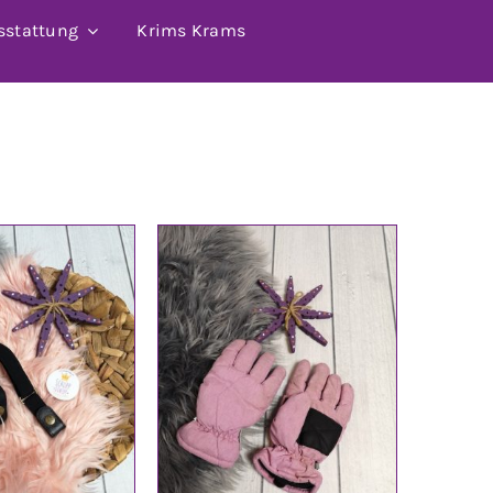
sstattung
Krims Krams