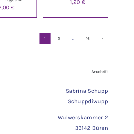
1,20
€
2,00
€
ARENKORB
/
IN DEN WARENKORB
/
ETAILS
DETAILS
1
2
…
16
Anschrift
Sabrina Schupp
Schuppdiwupp
Wulwerskammer 2
33142 Büren