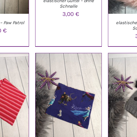
elastischer Gürtel – ohne
Schnalle
3,00
€
– Paw Patrol
elastische
IN DEN WARENKORB
/
Sc
0
€
DETAILS
NKORB
/
IN DEN W
LS
D