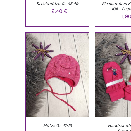
Strickmütze Gr. 45-49
Fleecemütze K
104 – Poco
2,40
€
1,9
IN DEN WARENKORB
/
IN DEN WARE
DETAILS
DETAI
Mütze Gr. 47-51
Handschuhe
Sternta