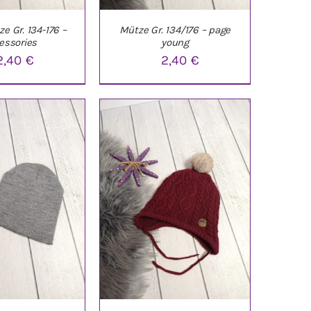
e Gr. 134-176 –
Mütze Gr. 134/176 – page
essories
young
2,40
€
2,40
€
ARENKORB
/
IN DEN WARENKORB
/
ETAILS
DETAILS