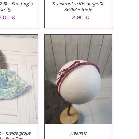
7-51 – Ernsting´s
Strickmütze Kleidergröße
family
86/92 – H&M
2,00
€
2,90
€
ARENKORB
/
IN DEN WARENKORB
/
ETAILS
DETAILS
– Kleidergröße
Haarreif
2 – PageOne