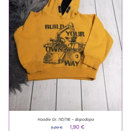
IN DEN WARENKORB
/
DETAILS
Hoodie Gr. 110/116 – dopodopo
Ursprünglicher
Aktueller
1,90
€
2,20
€