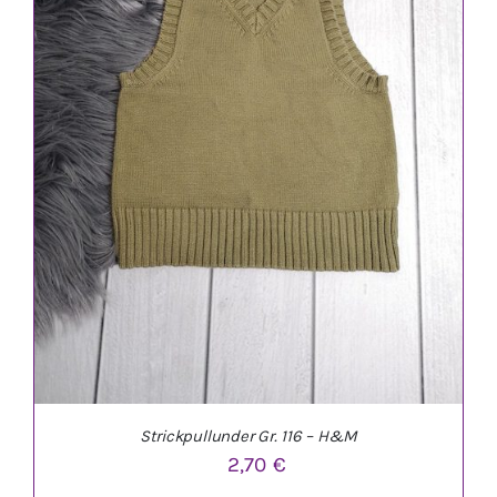
IN DEN WARENKORB
/
DETAILS
Strickpullunder Gr. 116 – H&M
2,70
€