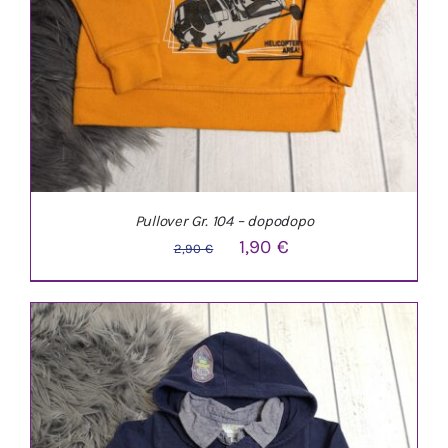
Pullover Gr. 104 – dopodopo
Ursprünglicher
Aktueller
1,90
€
2,90
€
Preis
Preis
war:
ist:
2,90 €
1,90 €.
IN DEN WARENKORB
/
DETAILS