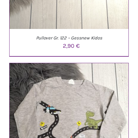
Pullover Gr. 122 – Gessnew Kidos
2,90
€
IN DEN WARENKORB
/
DETAILS