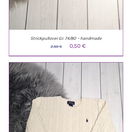
Strickpullover Gr. 74/80 – handmade
Ursprünglicher
Aktueller
0,50
€
2,50
€
Preis
Preis
war:
ist:
2,50 €
0,50 €.
IN DEN WARENKORB
/
DETAILS