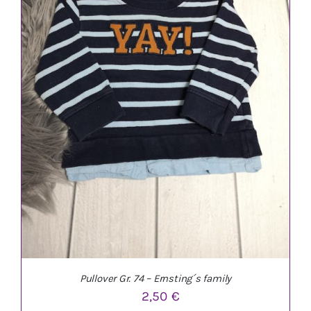
IN DEN WARENKORB
/
DETAILS
Pullover Gr. 74 – Ernsting´s family
2,50
€