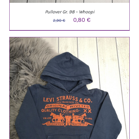
Pullover Gr. 98 – Whoopi
Ursprünglicher
Aktueller
0,80
€
2,90
€
Preis
Preis
war:
ist:
2,90 €
0,80 €.
IN DEN WARENKORB
/
DETAILS