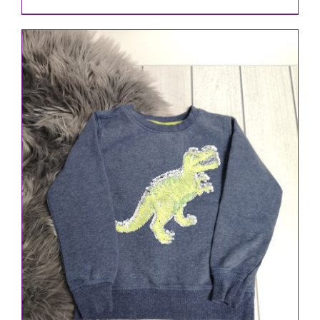
Preis
Preis
war:
ist:
2,20 €
1,90 €.
IN DEN WARENKORB
/
DETAILS