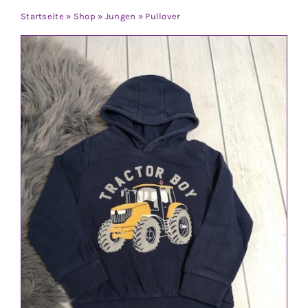
Jungen
Startseite
»
Shop
»
Jungen
»
Pullover
Mädchen
Accesoires
Schuhe / Socken
Spielzeug
Babyausstattung
Krims Krams