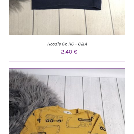
Hoodie Gr. 116 – C&A
2,40
€
IN DEN WARENKORB
/
DETAILS