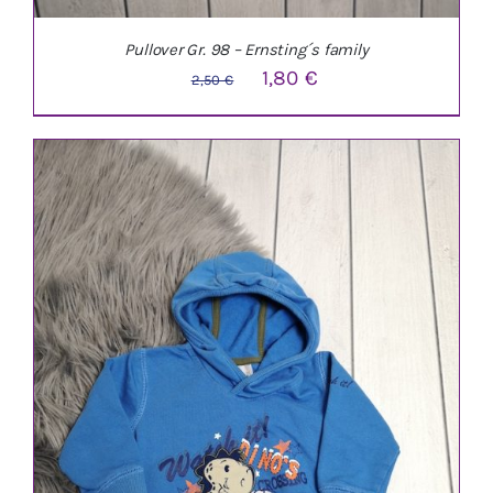
Pullover Gr. 98 – Ernsting´s family
Ursprünglicher
Aktueller
1,80
€
2,50
€
Preis
Preis
war:
ist:
2,50 €
1,80 €.
IN DEN WARENKORB
/
DETAILS