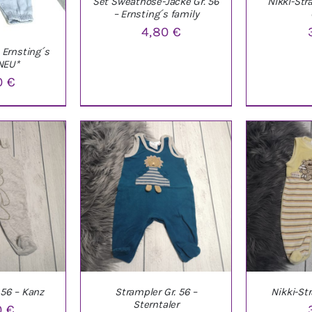
Set Sweathose-Jacke Gr. 56
Nikki-Str
– Ernsting´s family
4,80
€
– Ernsting´s
IN DEN WARENKORB
/
IN DEN W
NEU*
DETAILS
D
90
€
NKORB
/
LS
 56 – Kanz
Strampler Gr. 56 –
Nikki-St
Sterntaler
0
€