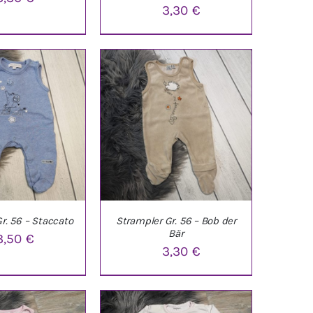
3,30
€
ARENKORB
/
IN DEN WARENKORB
/
ETAILS
DETAILS
r. 56 – Staccato
Strampler Gr. 56 – Bob der
Bär
3,50
€
3,30
€
ARENKORB
/
IN DEN WARENKORB
/
ETAILS
DETAILS