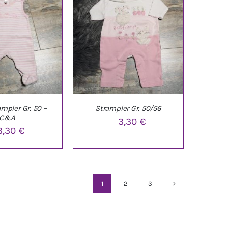
ampler Gr. 50 –
Strampler Gr. 50/56
C&A
3,30
€
3,30
€
ARENKORB
/
IN DEN WARENKORB
/
ETAILS
DETAILS
1
2
3