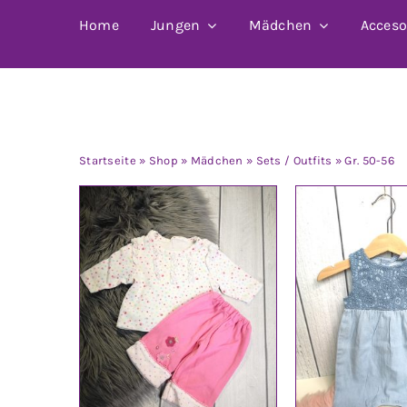
Home
Jungen
Mädchen
Acceso
Gr. 50-56
Startseite
»
Shop
»
Mädchen
»
Sets / Outfits
»
Gr. 50-56