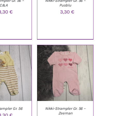
ampler Gr. 56 –
Nikki-Strampler Gr. 56 –
C&A
Pusblu
3,30
€
3,30
€
ARENKORB
/
IN DEN WARENKORB
/
ETAILS
DETAILS
rampler Gr. 56
Nikki-Strampler Gr. 56 –
Zeeman
3,30
€