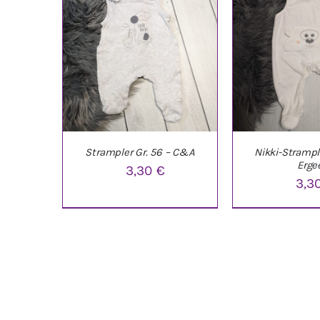
Strampler Gr. 56 – C&A
Nikki-Strample
Erge
3,30
€
3,3
IN DEN WARENKORB
/
IN DEN WARE
DETAILS
DETAI