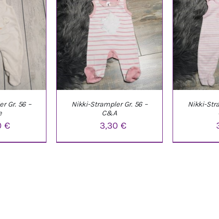
r Gr. 56 –
Nikki-Strampler Gr. 56 –
Nikki-Str
e
C&A
0
€
3,30
€
NKORB
/
IN DEN WARENKORB
/
IN DEN W
LS
DETAILS
D