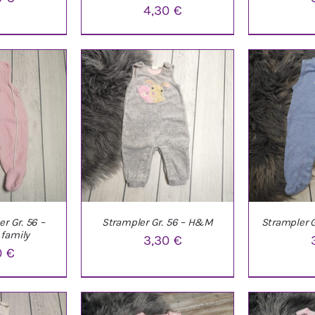
4,30
€
NKORB
/
IN DEN WARENKORB
/
IN DEN W
LS
DETAILS
D
r Gr. 56 –
Strampler Gr. 56 – H&M
Strampler G
 family
3,30
€
0
€
NKORB
/
IN DEN WARENKORB
/
IN DEN W
LS
DETAILS
D