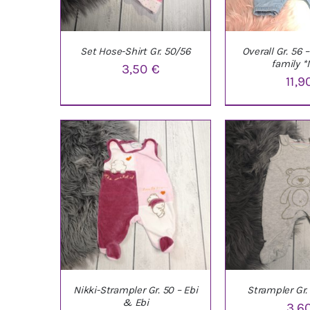
Set Hose-Shirt Gr. 50/56
Overall Gr. 56 
family *
3,50
€
11,
IN DEN WARENKORB
/
IN DEN WARE
DETAILS
DETAI
Nikki-Strampler Gr. 50 – Ebi
Strampler Gr.
& Ebi
3,6