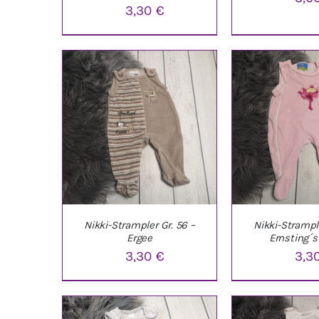
3,30
€
IN DEN WARENKORB
/
IN DEN WARE
DETAILS
DETAI
Nikki-Strampler Gr. 56 –
Nikki-Strample
Ergee
Ernsting´s
3,30
€
3,3
IN DEN WARENKORB
/
IN DEN WARE
DETAILS
DETAI