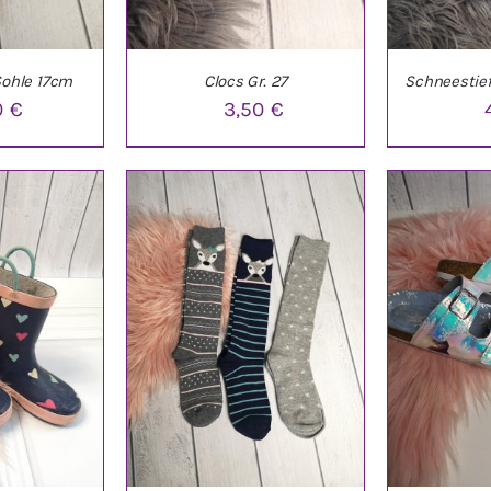
ohle 17cm
Clocs Gr. 27
Schneestiefe
0
€
3,50
€
NKORB
/
IN DEN WARENKORB
/
IN DEN W
LS
DETAILS
D