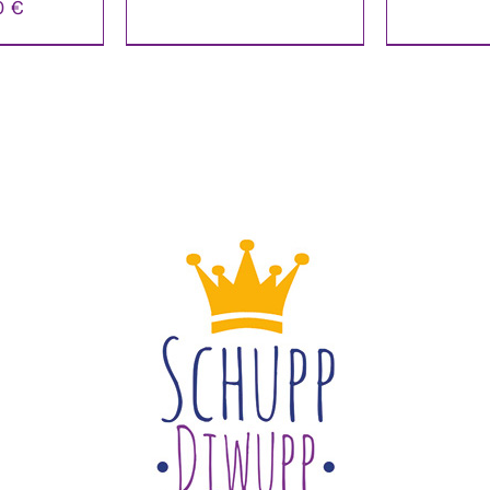
0
€
NKORB
/
LS