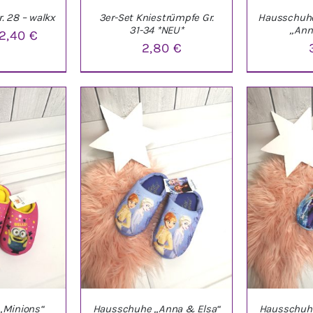
. 28 – walkx
3er-Set Kniestrümpfe Gr.
Hausschuhe 
31-34 *NEU*
„Ann
rsprünglicher
Aktueller
2,40
€
2,80
€
reis
Preis
ar:
ist:
NKORB
/
IN DEN WARENKORB
/
IN DEN W
,90 €
2,40 €.
LS
DETAILS
D
„Minions“
Hausschuhe „Anna & Elsa“
Hausschuhe