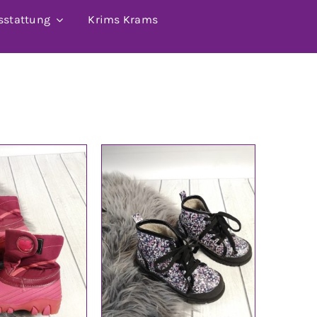
sstattung
Krims Krams