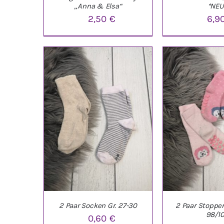
„Anna & Elsa“
*NEU
2,50
€
6,9
IN DEN WARENKORB
/
AUSFÜHRUNG W
DETAILS
DETAI
2 Paar Socken Gr. 27-30
2 Paar Stopper
98/1
0,60
€