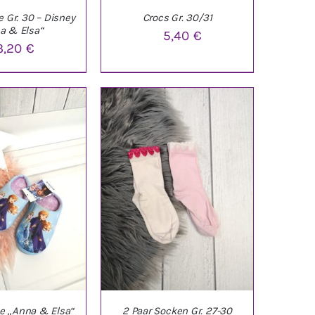
Gr. 30 – Disney
Crocs Gr. 30/31
a & Elsa“
5,40
€
3,20
€
ARENKORB
/
IN DEN WARENKORB
/
ETAILS
DETAILS
 „Anna & Elsa“
2 Paar Socken Gr. 27-30