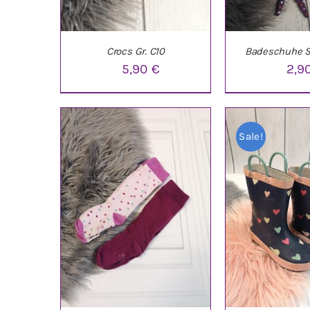
Crocs Gr. C10
Badeschuhe S
5,90
€
2,9
IN DEN WARENKORB
/
IN DEN WARE
Sale!
DETAILS
DETAI