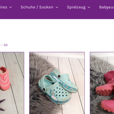
ires
Schuhe / Socken
Spielzeug
Babyau
7 – 30