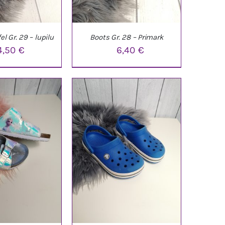
l Gr. 29 – lupilu
Boots Gr. 28 – Primark
4,50
€
6,40
€
ARENKORB
/
IN DEN WARENKORB
/
ETAILS
DETAILS