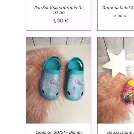
2er-Set Kniestrümpfe Gr.
Gummistiefel Gr
27-30
U
2,90
€
1,00
€
P
w
IN DEN WARENKORB
/
IN DEN WARE
2
DETAILS
DETAI
Clogs Gr. 30/31 – Disney
Hausschuhe 