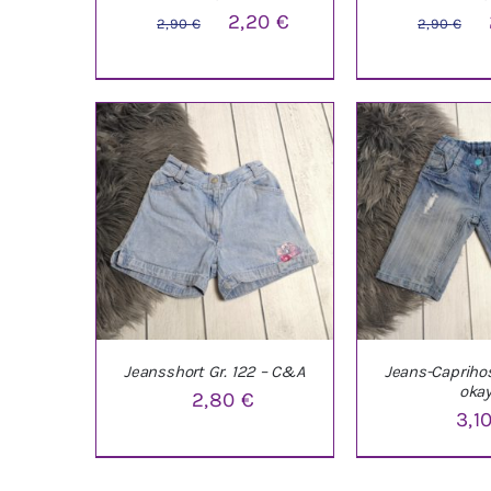
Ursprünglicher
Aktueller
U
2,20
€
2,90
€
2,90
€
Preis
Preis
P
war:
ist:
w
IN DEN WARENKORB
/
IN DEN WARE
2,90 €
2,20 €.
2
DETAILS
DETAI
Jeansshort Gr. 122 – C&A
Jeans-Caprihos
oka
2,80
€
3,1
IN DEN WARENKORB
/
IN DEN WARE
DETAILS
DETAI