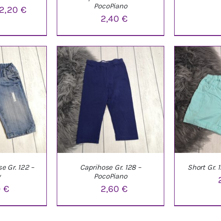
PocoPiano
rsprünglicher
Aktueller
2,20
€
D
2,40
€
reis
Preis
ar:
ist:
NKORB
/
IN DEN WARENKORB
/
,90 €
2,20 €.
LS
DETAILS
e Gr. 122 –
Caprihose Gr. 128 –
Short Gr.
y
PocoPiano
0
€
2,60
€
NKORB
/
IN DEN WARENKORB
/
IN DEN W
LS
DETAILS
D