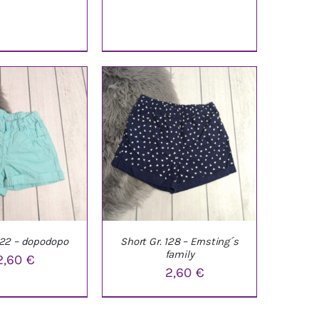
ETAILS
DETAILS
war:
ist:
3,10 €
2,40 €.
 122 – dopodopo
Short Gr. 128 – Ernsting´s
family
2,60
€
2,60
€
ARENKORB
/
IN DEN WARENKORB
/
ETAILS
DETAILS