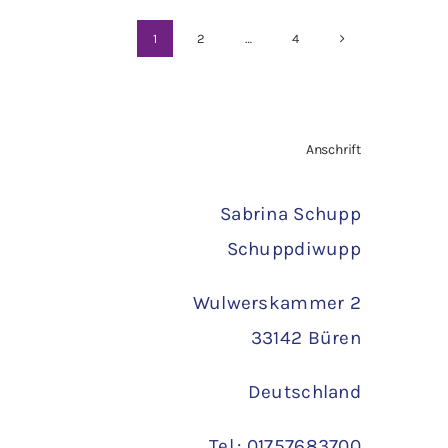
1
2
…
4
Anschrift
Sabrina Schupp
Schuppdiwupp
Wulwerskammer 2
33142 Büren
Deutschland
Tel.: 01757683700