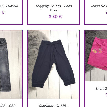
22 – Primark
Leggings Gr. 128 – Poco
Jeans Gr.
Piano
0
€
2,20
€
NKORB
/
IN DEN WARENKORB
/
IN DEN W
LS
DETAILS
D
Short Gr
/128 – GAP
Caprihose Gr. 128 –
IN DEN W