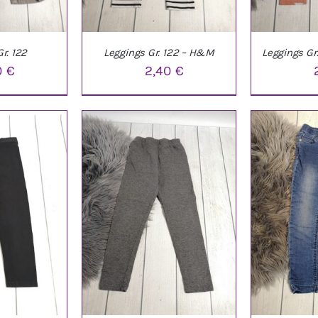
r. 122
Leggings Gr. 122 – H&M
Leggings Gr
0
€
2,40
€
NKORB
/
IN DEN WARENKORB
/
IN DEN W
LS
DETAILS
D