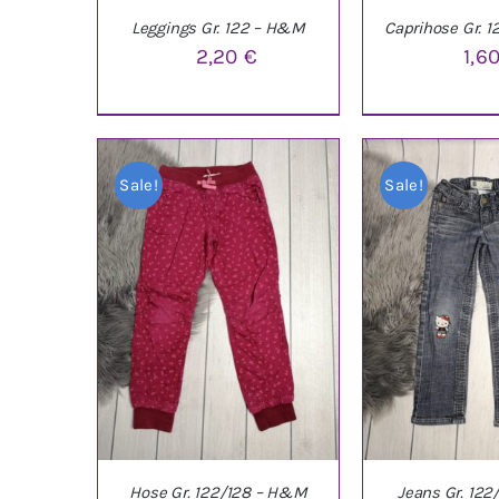
Leggings Gr. 122 – H&M
Caprihose Gr. 1
2,20
€
1,6
IN DEN WARENKORB
/
IN DEN WARE
DETAILS
DETAI
Sale!
Sale!
Hose Gr. 122/128 – H&M
Jeans Gr. 122