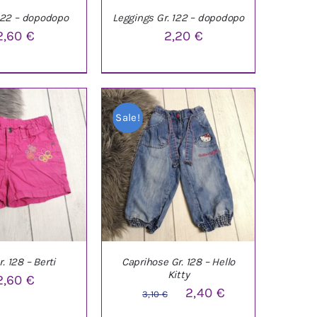
 122 – dopodopo
Leggings Gr. 122 – dopodopo
2,60
€
2,20
€
ARENKORB
/
IN DEN WARENKORB
/
ETAILS
DETAILS
Sale!
. 128 – Berti
Caprihose Gr. 128 – Hello
Kitty
2,60
€
Ursprünglicher
Aktueller
2,40
€
3,10
€
ARENKORB
/
IN DEN WARENKORB
/
Preis
Preis