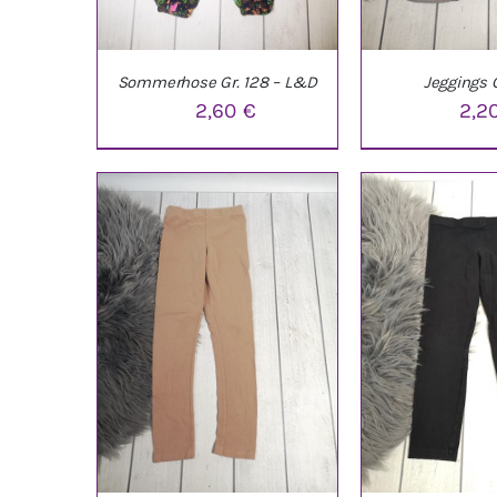
Sommerhose Gr. 128 – L&D
Jeggings G
2,60
€
2,2
IN DEN WARENKORB
/
IN DEN WARE
DETAILS
DETAI