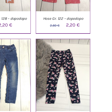
. 128 – dopodopo
Hose Gr. 122 – dopodopo
Ursprünglicher
Aktueller
2,20
€
2,20
€
2,60
€
Preis
Preis
war:
ist:
ARENKORB
/
IN DEN WARENKORB
/
2,60 €
2,20 €.
ETAILS
DETAILS