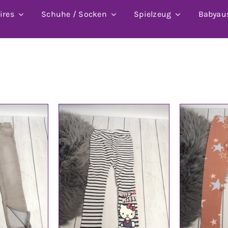
ires
Schuhe / Socken
Spielzeug
Babyau