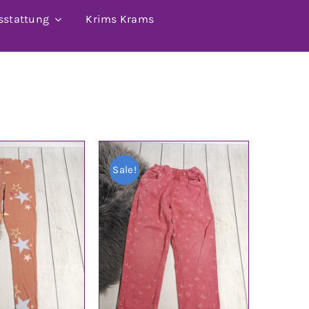
sstattung
Krims Krams
Sale!