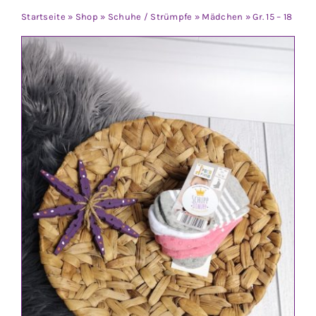
Jungen
Startseite
»
Shop
»
Schuhe / Strümpfe
»
Mädchen
»
Gr. 15 – 18
Mädchen
Accesoires
Schuhe / Socken
Spielzeug
Babyausstattung
Krims Krams