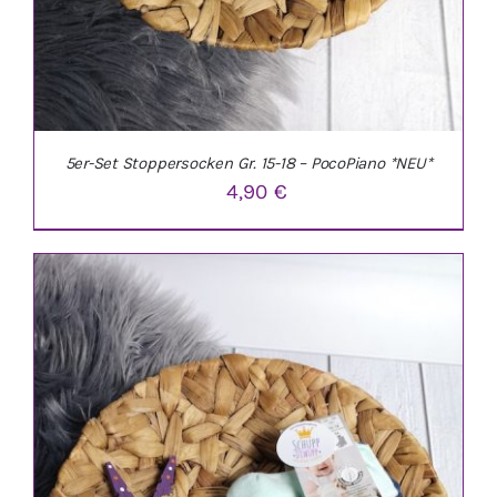
5er-Set Stoppersocken Gr. 15-18 – PocoPiano *NEU*
4,90
€
IN DEN WARENKORB
/
DETAILS