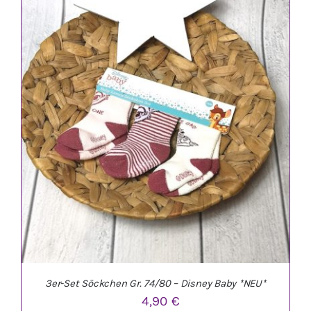
IN DEN WARENKORB
/
DETAILS
3er-Set Söckchen Gr. 74/80 – Disney Baby *NEU*
4,90
€