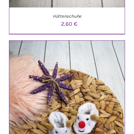
Hüttenschuhe
2,60
€
IN DEN WARENKORB
/
DETAILS