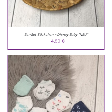
3er-Set Söckchen – Disney Baby *NEU*
4,90
€
DIESES
AUSFÜHRUNG WÄHLEN
/
DETAILS
PRODUKT
WEIST
MEHRERE