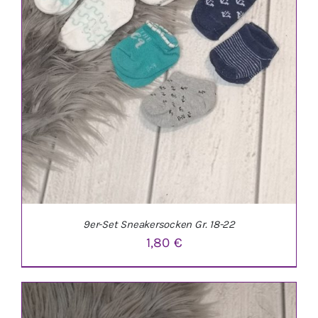
VARIANTEN
AUF.
DIE
OPTIONEN
KÖNNEN
AUF
DER
PRODUKTSEITE
GEWÄHLT
WERDEN
9er-Set Sneakersocken Gr. 18-22
1,80
€