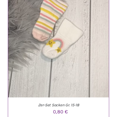
IN DEN WARENKORB
/
DETAILS
2er-Set Socken Gr. 15-18
0,80
€