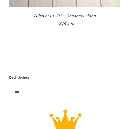
Pullover Gr. 122 – Gessnew Kidos
2,90
€
Rechtliches
IN DEN WARENKORB
/
DETAILS
Toggle
Navigation
Datenschutzerklärung
Impressum