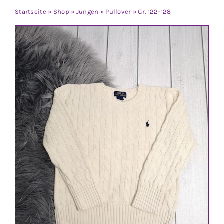
Jungen
Startseite
»
Shop
»
Jungen
»
Pullover
»
Gr. 122-128
Mädchen
Accesoires
Schuhe / Socken
Spielzeug
Babyausstattung
Krims Krams