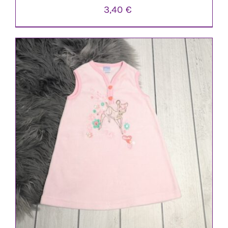
3,40
€
IN DEN WARENKORB
/
DETAILS