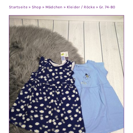
Jungen
Startseite
»
Shop
»
Mädchen
»
Kleider / Röcke
»
Gr. 74-80
Mädchen
Accesoires
Schuhe / Socken
Spielzeug
Babyausstattung
Krims Krams