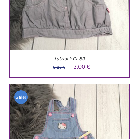
Latzrock Gr. 80
Ursprünglicher
Aktueller
2,00
€
3,20
€
Preis
Preis
war:
ist:
Sale!
3,20 €
2,00 €.
IN DEN WARENKORB
/
DETAILS