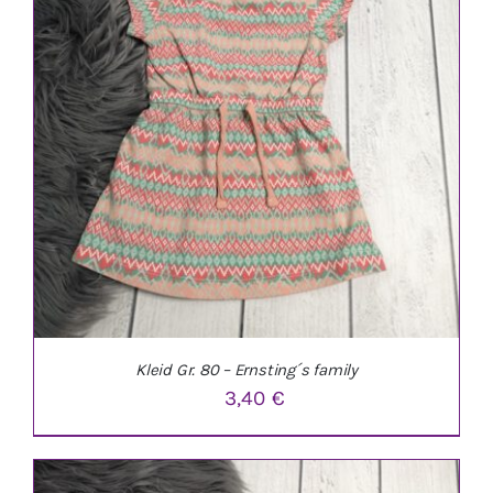
IN DEN WARENKORB
/
DETAILS
Kleid Gr. 80 – Ernsting´s family
3,40
€