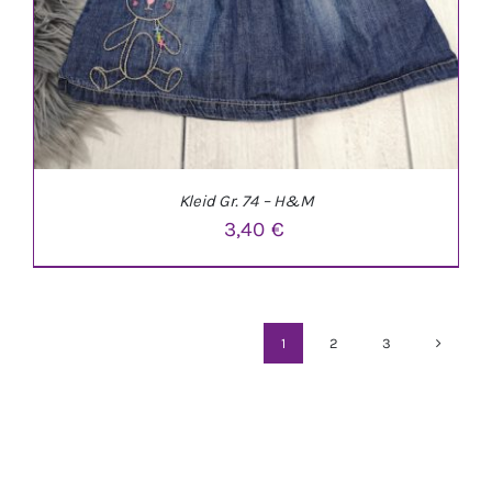
Kleid Gr. 74 – H&M
3,40
€
1
2
3
IN DEN WARENKORB
/
DETAILS