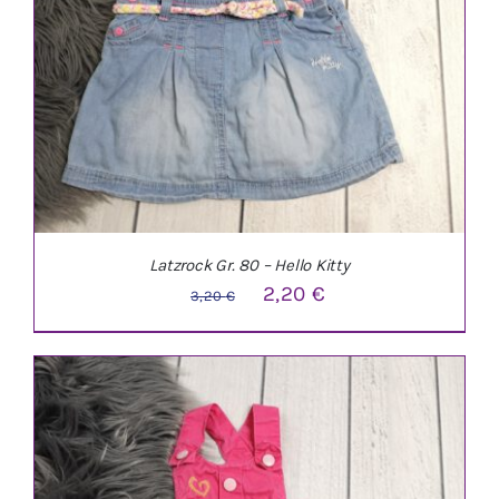
Latzrock Gr. 80 – Hello Kitty
Ursprünglicher
Aktueller
2,20
€
3,20
€
Preis
Preis
war:
ist:
3,20 €
2,20 €.
IN DEN WARENKORB
/
DETAILS