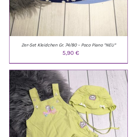
2er-Set Kleidchen Gr. 74/80 – Poco Piano *NEU*
5,90
€
IN DEN WARENKORB
/
DETAILS