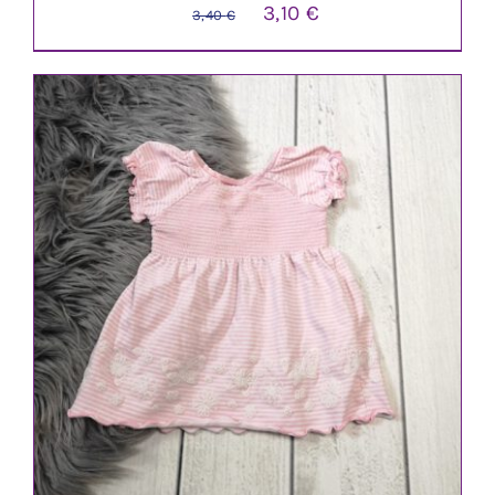
Ursprünglicher
Aktueller
3,10
€
3,40
€
Preis
Preis
war:
ist:
3,40 €
3,10 €.
IN DEN WARENKORB
/
DETAILS