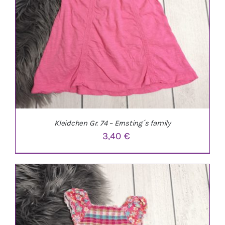
Kleidchen Gr. 74 – Ernsting´s family
3,40
€
IN DEN WARENKORB
/
DETAILS