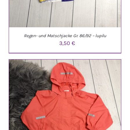
Regen- und Matschjacke Gr. 86/92 – lupilu
3,50
€
IN DEN WARENKORB
/
DETAILS