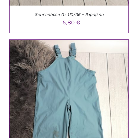
Schneehose Gr. 110/116 – Papagino
5,80
€
IN DEN WARENKORB
/
DETAILS