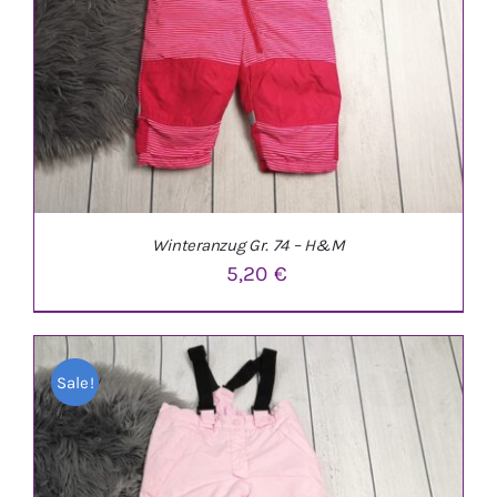
Winteranzug Gr. 74 – H&M
5,20
€
Sale!
IN DEN WARENKORB
/
DETAILS