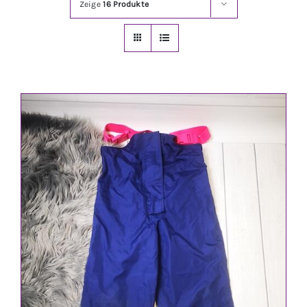
Zeige
16 Produkte
Jungen
Mädchen
Accesoires
Schuhe / Socken
Spielzeug
Babyausstattung
Krims Krams