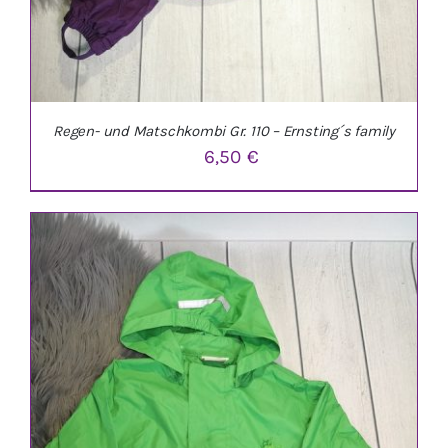
Regen- und Matschkombi Gr. 110 – Ernsting´s family
6,50
€
IN DEN WARENKORB
/
DETAILS