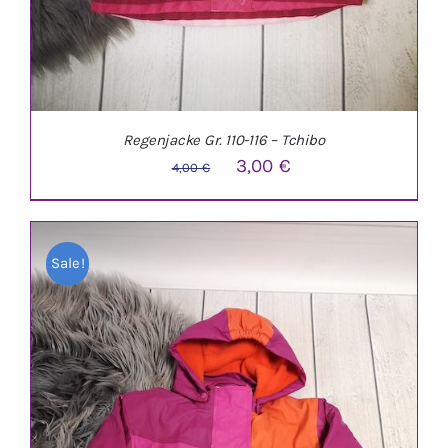
Regenjacke Gr. 110-116 – Tchibo
Ursprünglicher
Aktueller
3,00
€
4,00
€
Preis
Preis
war:
ist:
Sale!
4,00 €
3,00 €.
IN DEN WARENKORB
/
DETAILS