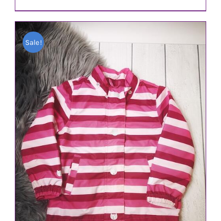
Preis
Preis
war:
ist:
Sale!
4,00 €
3,00 €.
IN DEN WARENKORB
/
DETAILS