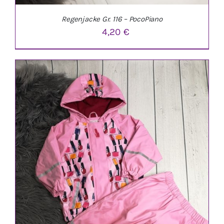
Regenjacke Gr. 116 – PocoPiano
4,20
€
IN DEN WARENKORB
/
DETAILS