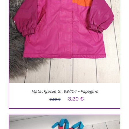
Matschjacke Gr. 98/104 – Papagino
Ursprünglicher
Aktueller
3,20
€
3,50
€
Preis
Preis
war:
ist:
3,50 €
3,20 €.