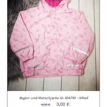
IN DEN WARENKORB
/
DETAILS
Regen- und Matschjacke Gr. 104/110 – XMail
Ursprünglicher
Aktueller
3,00
€
4,00
€