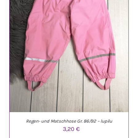
IN DEN WARENKORB
/
DETAILS
Regen- und Matschhose Gr. 86/92 – lupilu
3,20
€