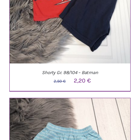
Shorty Gr. 98/104 – Batman
Ursprünglicher
Aktueller
2,20
€
2,50
€
Preis
Preis
war:
ist:
2,50 €
2,20 €.