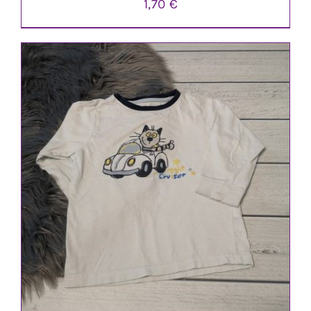
1,70
€
IN DEN WARENKORB
/
DETAILS