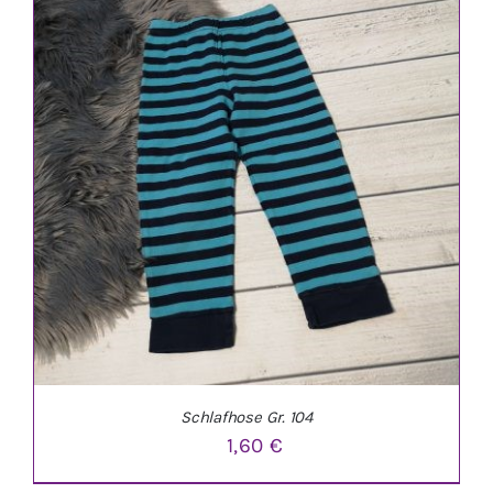
IN DEN WARENKORB
/
DETAILS
Schlafhose Gr. 104
1,60
€