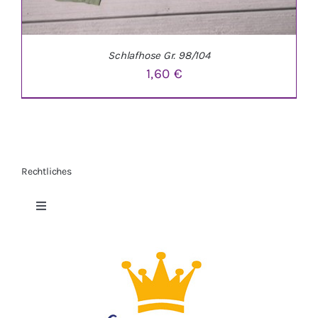
Schlafhose Gr. 98/104
1,60
€
Rechtliches
IN DEN WARENKORB
/
DETAILS
Toggle
Navigation
Datenschutzerklärung
Impressum