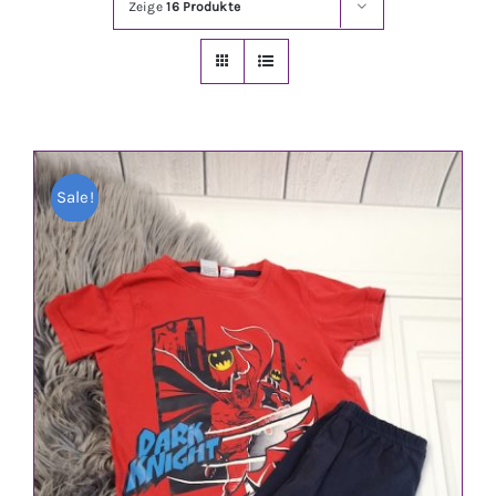
Zeige
16 Produkte
Jungen
Mädchen
Accesoires
Sale!
Schuhe / Socken
Spielzeug
Babyausstattung
Krims Krams