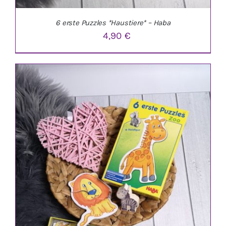
6 erste Puzzles *Haustiere* – Haba
4,90
€
IN DEN WARENKORB
/
DETAILS