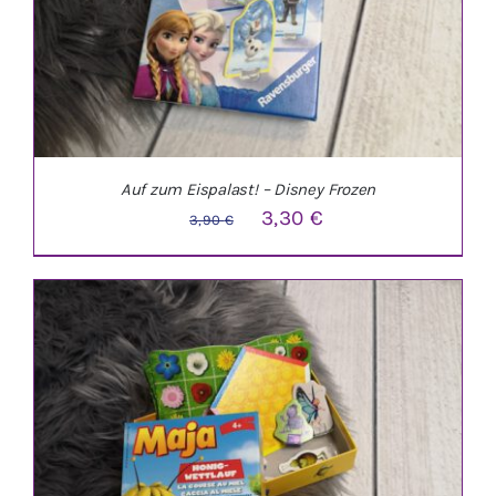
Auf zum Eispalast! – Disney Frozen
Ursprünglicher
Aktueller
3,30
€
3,90
€
Preis
Preis
war:
ist:
3,90 €
3,30 €.
IN DEN WARENKORB
/
DETAILS