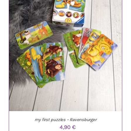
IN DEN WARENKORB
/
DETAILS
my first puzzles – Ravensburger
4,90
€