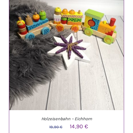
IN DEN WARENKORB
/
DETAILS
Holzeisenbahn – Eichhorn
Ursprünglicher
Aktueller
14,90
€
19,90
€