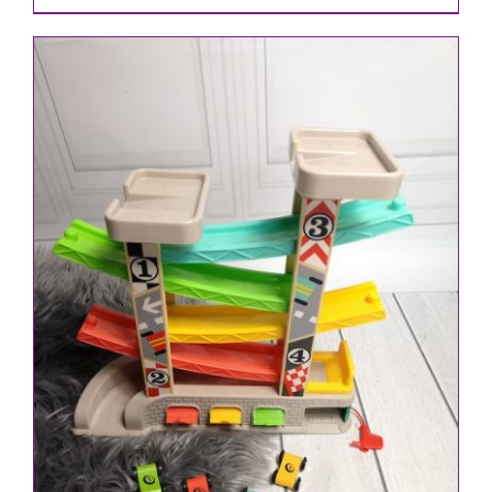
Preis
Preis
war:
ist:
19,90 €
14,90 €.
IN DEN WARENKORB
/
DETAILS