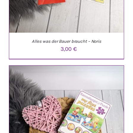
Alles was der Bauer braucht – Noris
3,00
€
IN DEN WARENKORB
/
DETAILS