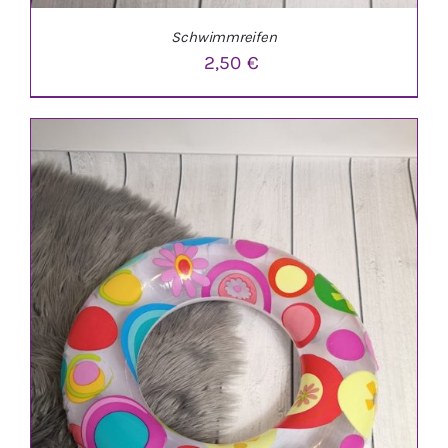
Schwimmreifen
2,50
€
IN DEN WARENKORB
/
DETAILS