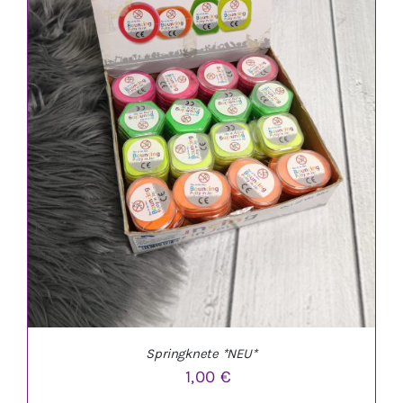
IN DEN WARENKORB
/
DETAILS
Springknete *NEU*
1,00
€