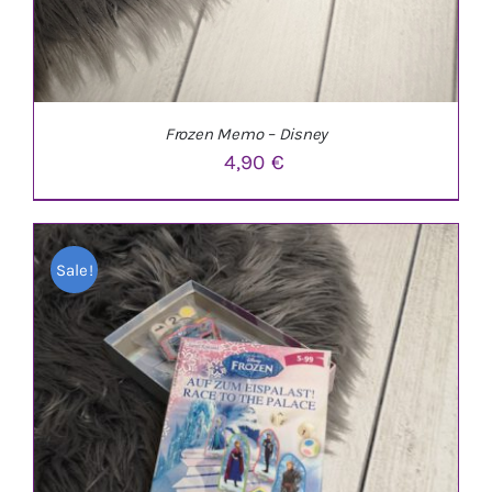
WERDEN
Frozen Memo – Disney
4,90
€
Sale!
IN DEN WARENKORB
/
DETAILS