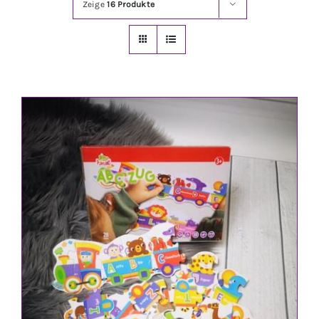
Zeige
16 Produkte
Jungen
Mädchen
Accesoires
Schuhe / Socken
Spielzeug
Babyausstattung
Krims Krams