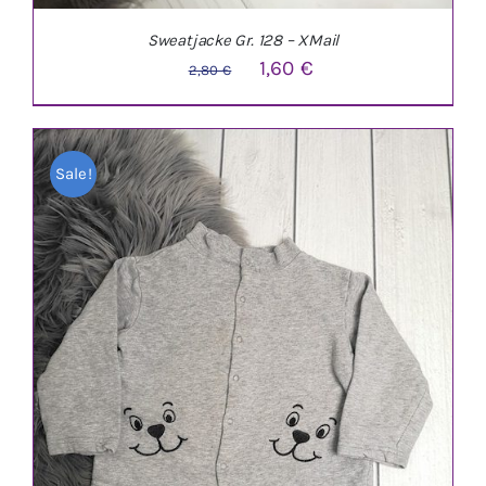
Sweatjacke Gr. 128 – XMail
Ursprünglicher
Aktueller
1,60
€
2,80
€
Preis
Preis
war:
ist:
Sale!
2,80 €
1,60 €.
IN DEN WARENKORB
/
DETAILS