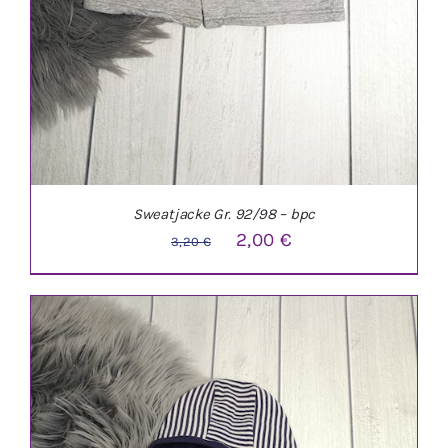
Sweatjacke Gr. 92/98 – bpc
Ursprünglicher
Aktueller
2,00
€
3,20
€
Preis
Preis
war:
ist:
3,20 €
2,00 €.
IN DEN WARENKORB
/
DETAILS