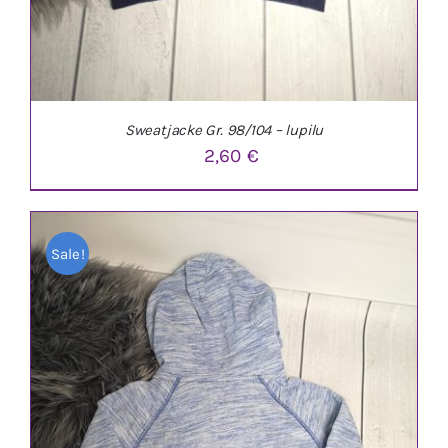
Sweatjacke Gr. 98/104 – lupilu
2,60
€
Sale!
IN DEN WARENKORB
/
DETAILS