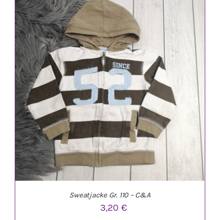
IN DEN WARENKORB
/
DETAILS
Sweatjacke Gr. 110 – C&A
3,20
€