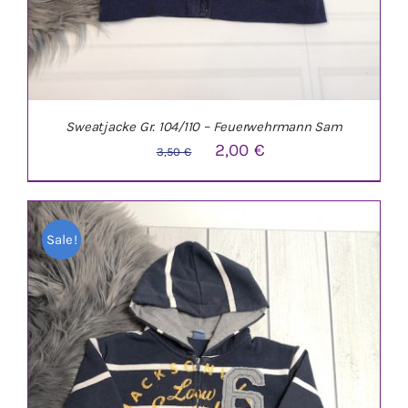
Sweatjacke Gr. 104/110 – Feuerwehrmann Sam
Ursprünglicher
Aktueller
2,00
€
3,50
€
Preis
Preis
war:
ist:
Sale!
3,50 €
2,00 €.
IN DEN WARENKORB
/
DETAILS