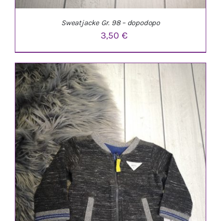
Sweatjacke Gr. 98 – dopodopo
3,50
€
IN DEN WARENKORB
/
DETAILS