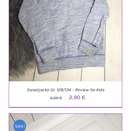
Sweatjacke Gr. 128/134 – Review for Kids
Ursprünglicher
Aktueller
2,90
€
3,20
€
Preis
Preis
war:
ist:
Sale!
3,20 €
2,90 €.