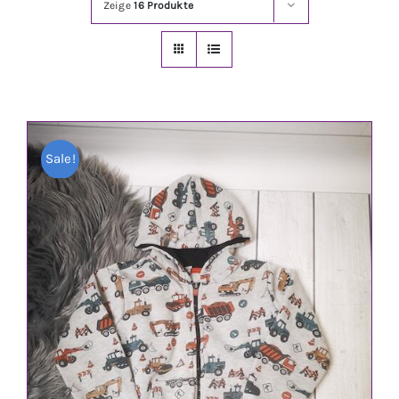
Zeige
16 Produkte
Jungen
Mädchen
Accesoires
Sale!
Schuhe / Socken
Spielzeug
Babyausstattung
Krims Krams