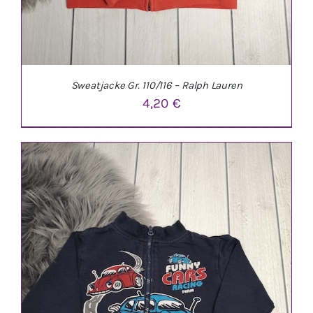
Sweatjacke Gr. 110/116 – Ralph Lauren
4,20
€
IN DEN WARENKORB
/
DETAILS