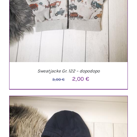
Sweatjacke Gr. 122 – dopodopo
Ursprünglicher
Aktueller
2,00
€
3,00
€
Preis
Preis
war:
ist:
3,00 €
2,00 €.