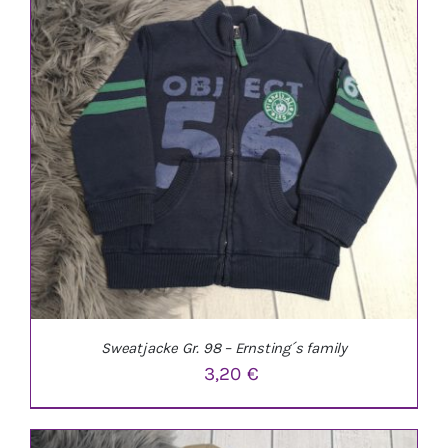
IN DEN WARENKORB
/
DETAILS
Sweatjacke Gr. 98 – Ernsting´s family
3,20
€