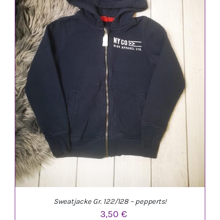
IN DEN WARENKORB
/
DETAILS
Sweatjacke Gr. 122/128 – pepperts!
3,50
€