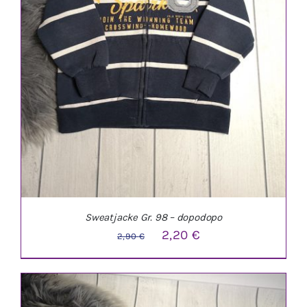
Sweatjacke Gr. 98 – dopodopo
Ursprünglicher
Aktueller
2,20
€
2,90
€
Preis
Preis
war:
ist:
2,90 €
2,20 €.