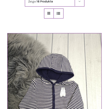
Zeige
16 Produkte
Jungen
Mädchen
Accesoires
Schuhe / Socken
Spielzeug
Babyausstattung
Krims Krams