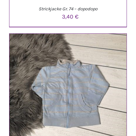
Strickjacke Gr. 74 – dopodopo
3,40
€
IN DEN WARENKORB
/
DETAILS