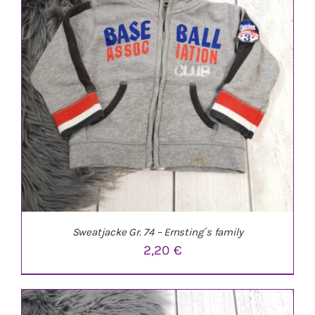
IN DEN WARENKORB
/
DETAILS
Sweatjacke Gr. 74 – Ernsting´s family
2,20
€