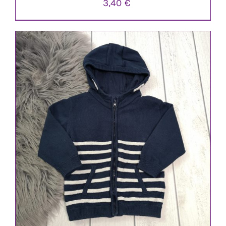
3,40
€
IN DEN WARENKORB
/
DETAILS