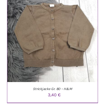
IN DEN WARENKORB
/
DETAILS
Strickjacke Gr. 80 – H&M
3,40
€