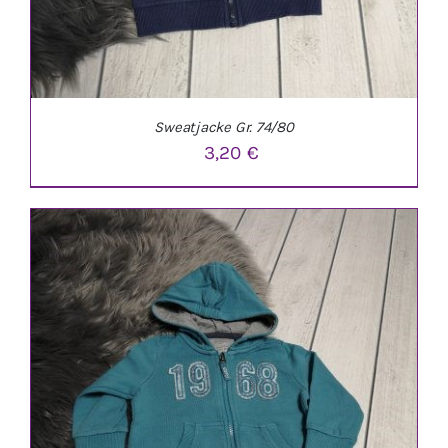
Sweatjacke Gr. 74/80
3,20
€
IN DEN WARENKORB
/
DETAILS