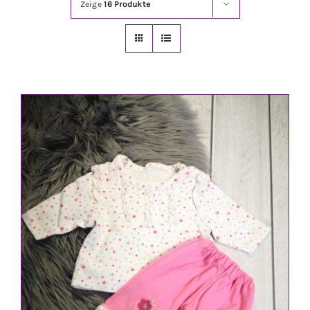
Zeige
16 Produkte
Jungen
Mädchen
Accesoires
Schuhe / Socken
Spielzeug
Babyausstattung
Krims Krams