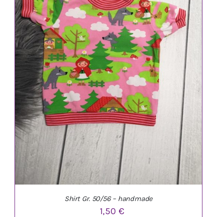
IN DEN WARENKORB
/
DETAILS
Shirt Gr. 50/56 – handmade
1,50
€