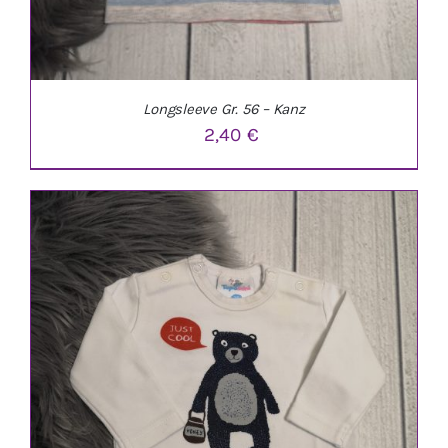
Longsleeve Gr. 56 – Kanz
2,40
€
IN DEN WARENKORB
/
DETAILS