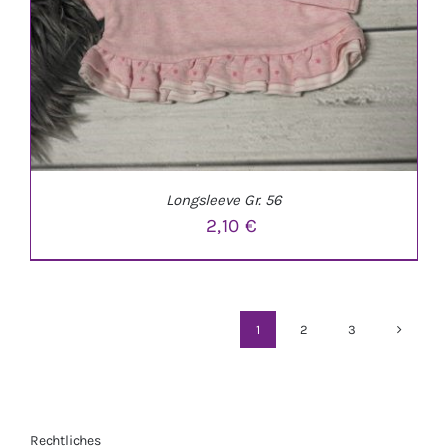
Longsleeve Gr. 56
2,10
€
1
2
3
IN DEN WARENKORB
/
DETAILS
Rechtliches