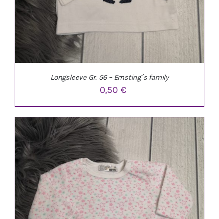
Longsleeve Gr. 56 – Ernsting´s family
0,50
€
IN DEN WARENKORB
/
DETAILS