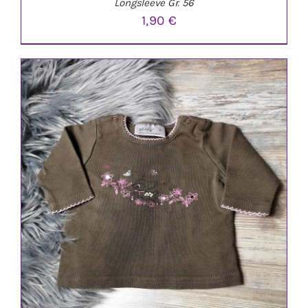
Longsleeve Gr. 56
1,90
€
IN DEN WARENKORB
/
DETAILS