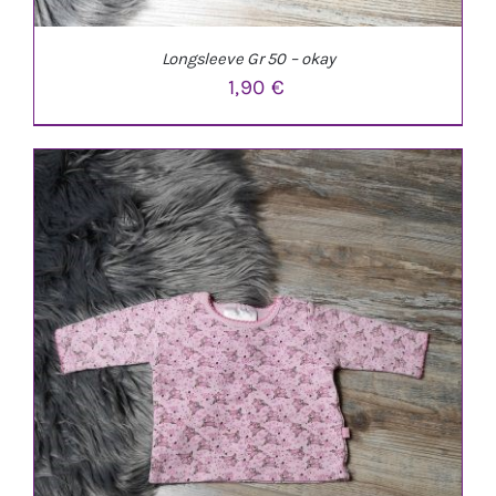
Longsleeve Gr 50 – okay
1,90
€
IN DEN WARENKORB
/
DETAILS