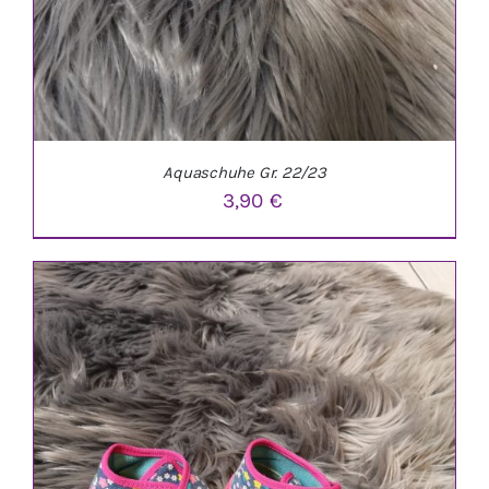
Aquaschuhe Gr. 22/23
3,90
€
IN DEN WARENKORB
/
DETAILS