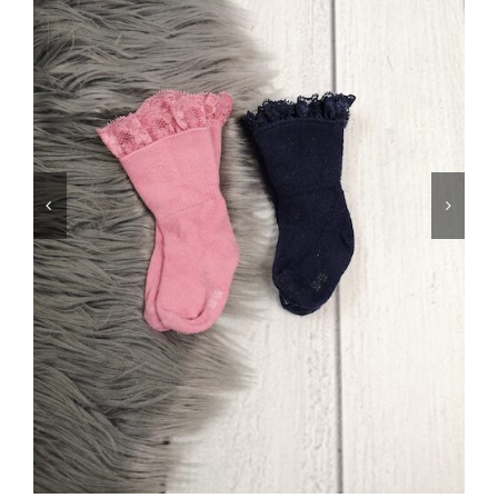
Jungen
Mädchen
Accesoires
Schuhe / Socken
Spielzeug
Babyausstattung
Krims Krams