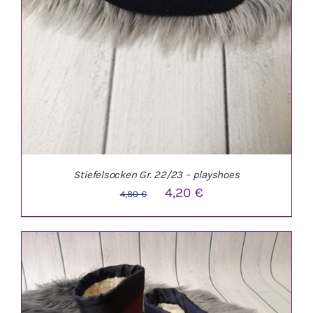
Stiefelsocken Gr. 22/23 – playshoes
Ursprünglicher
Aktueller
4,20
€
4,80
€
Preis
Preis
war:
ist:
4,80 €
4,20 €.