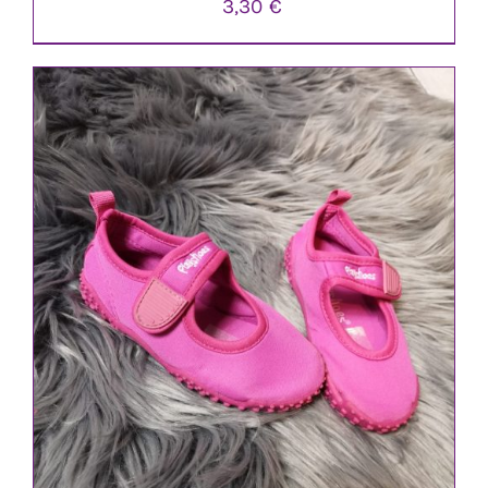
3,30
€
IN DEN WARENKORB
/
DETAILS