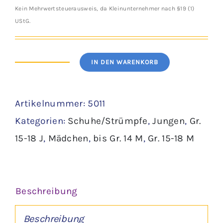
Kein Mehrwertsteuerausweis, da Kleinunternehmer nach §19 (1)
UStG.
IN DEN WARENKORB
2er-
Set
Artikelnummer:
5011
Stoppersocken
Kategorien:
Schuhe/Strümpfe
,
Jungen
,
Gr.
Gr.
15-18 J
,
Mädchen
,
bis Gr. 14 M
,
Gr. 15-18 M
14-
17
Menge
Beschreibung
Beschreibung