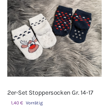
Jungen
Mädchen
Accesoires
Schuhe / Socken
Spielzeug
Babyausstattung
2er-Set Stoppersocken Gr. 14-17
Krims Krams
1,40
€
Vorrätig