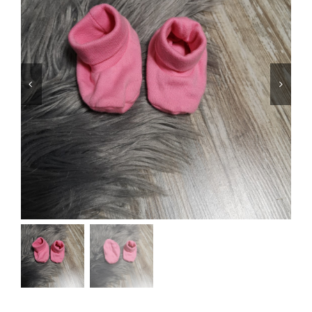
Jungen
Mädchen
Accesoires
Schuhe / Socken
Spielzeug
Babyausstattung
Krims Krams