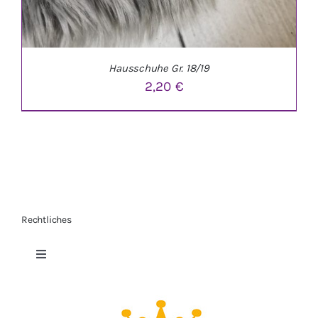
Hausschuhe Gr. 18/19
2,20
€
Rechtliches
IN DEN WARENKORB
/
DETAILS
Toggle
Navigation
Datenschutzerklärung