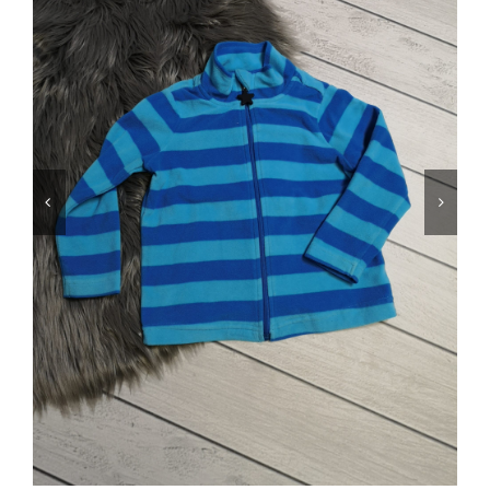
Jungen
Mädchen
Accesoires
Schuhe / Socken
Spielzeug
Babyausstattung
Krims Krams