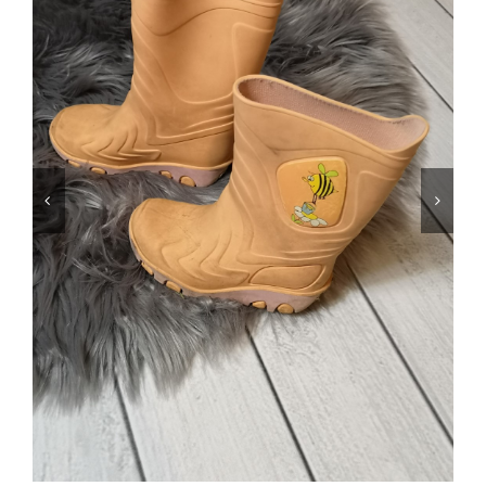
Jungen
Mädchen
Accesoires
Schuhe / Socken
Spielzeug
Babyausstattung
Krims Krams