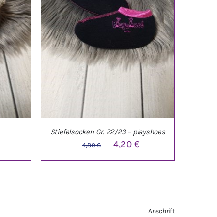
Stiefelsocken Gr. 22/23 – playshoes
Ursprünglicher
Aktueller
4,20
€
4,80
€
Preis
Preis
war:
ist:
4,80 €
4,20 €.
TAILS
IN DEN WARENKORB
/
DETAILS
Anschrift