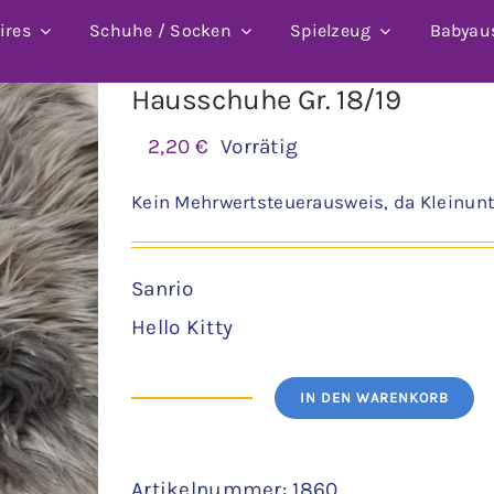
ires
Schuhe / Socken
Spielzeug
Babyau
Hausschuhe Gr. 18/19
2,20
€
Vorrätig
Kein Mehrwertsteuerausweis, da Kleinunt
Sanrio
Hello Kitty
IN DEN WARENKORB
Hausschuhe
Gr.
Artikelnummer:
1860
18/19