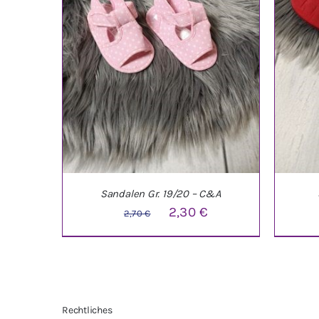
Sandalen Gr. 19/20 – C&A
Ursprünglicher
Aktueller
2,30
€
2,70
€
Preis
Preis
war:
ist:
2,70 €
2,30 €.
IN DEN WARENKORB
/
DETAILS
IN 
Rechtliches