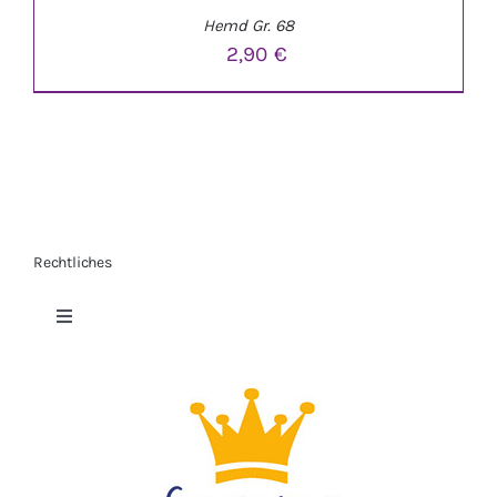
Hemd Gr. 68
2,90
€
Rechtliches
IN DEN WARENKORB
/
DETAILS
Toggle
Navigation
Datenschutzerklärung
Impressum