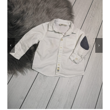
Jungen
Mädchen
Accesoires
Schuhe / Socken
Spielzeug
Babyausstattung
Krims Krams