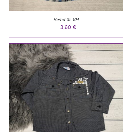
Hemd Gr. 104
3,60
€
IN DEN WARENKORB
/
DETAILS