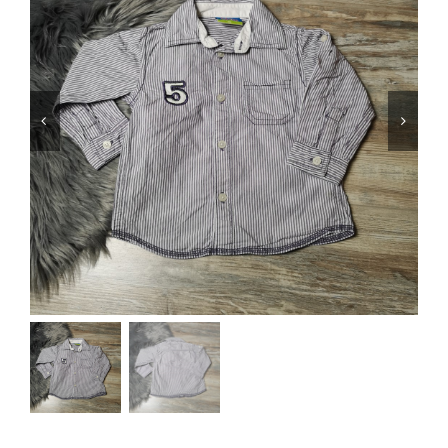
Jungen
Mädchen
Accesoires
Schuhe / Socken
Spielzeug
Babyausstattung
Krims Krams