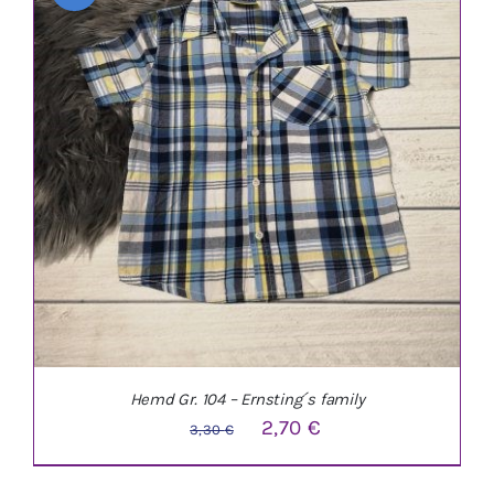
IN DEN WARENKORB
/
DETAILS
Hemd Gr. 104 – Ernsting´s family
Ursprünglicher
Aktueller
2,70
€
3,30
€
Preis
Preis