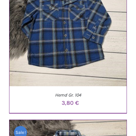
IN DEN WARENKORB
/
DETAILS
Hemd Gr. 104
3,80
€
Sale!