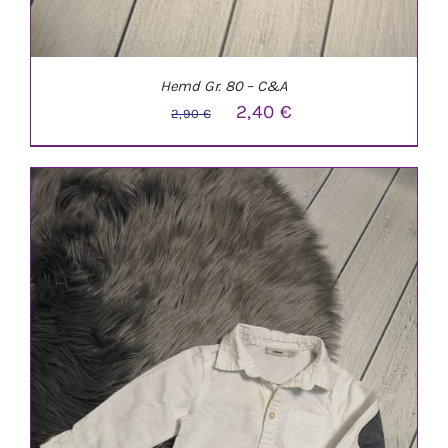
Hemd Gr. 80 – C&A
Ursprünglicher
Aktueller
2,40
€
2,90
€
Preis
Preis
war:
ist:
2,90 €
2,40 €.
IN DEN WARENKORB
/
DETAILS