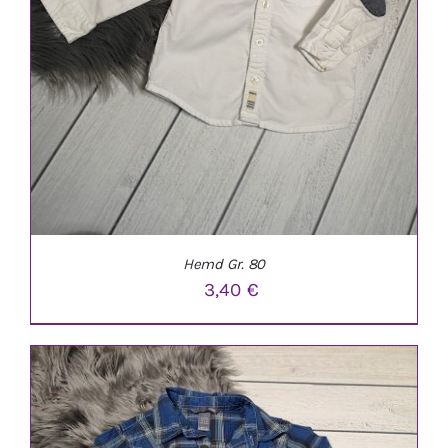
Hemd Gr. 80
3,40
€