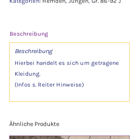
Kategorien:
Hemden
,
Jungen
,
Gr. 86-92 J
-
Ernsting
´s
Beschreibung
family
Menge
Beschreibung
Hierbei handelt es sich um getragene
Kleidung.
(Infos s. Reiter Hinweise)
Ähnliche Produkte