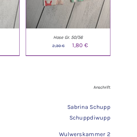
Hose Gr. 50/56
licher
ktueller
Ursprünglicher
Aktueller
1,80
€
2,30
€
reis
Preis
Preis
st:
war:
ist:
,50 €.
2,30 €
1,80 €.
TAILS
IN DEN WARENKORB
/
DETAILS
Anschrift
Sabrina Schupp
Schuppdiwupp
Wulwerskammer 2