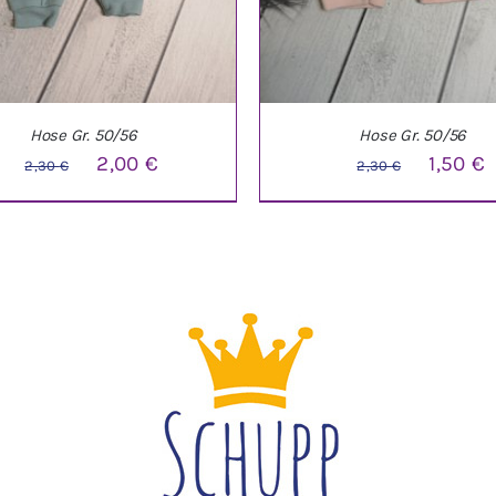
Hose Gr. 50/56
Hose Gr. 50/56
Ursprünglicher
Aktueller
Ursprüng
A
2,00
€
1,50
€
2,30
€
2,30
€
Preis
Preis
Preis
P
war:
ist:
war:
i
2,30 €
2,00 €.
2,30 €
1
DEN WARENKORB
/
DETAILS
IN DEN WARENKORB
/
DE