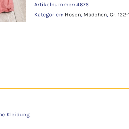
Artikelnummer:
4676
122
Kategorien:
Hosen
,
Mädchen
,
Gr. 122
-
Ernsting
´s
family
Menge
ne Kleidung.