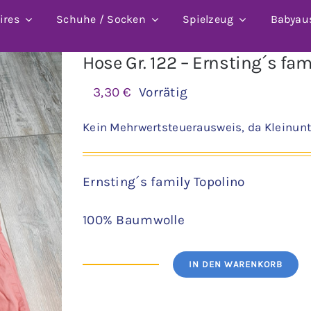
ires
Schuhe / Socken
Spielzeug
Babyau
Hose Gr. 122 – Ernsting´s fam
3,30
€
Vorrätig
Kein Mehrwertsteuerausweis, da Kleinunt
Ernsting´s family Topolino
100% Baumwolle
IN DEN WARENKORB
Hose
Gr.