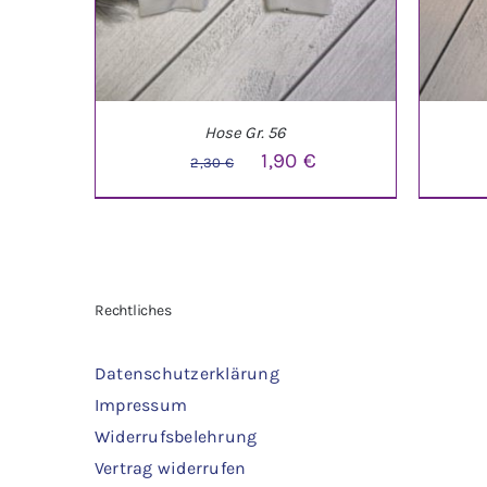
Hose Gr. 56
Ursprünglicher
Aktueller
1,90
€
2,30
€
Preis
Preis
war:
ist:
2,30 €
1,90 €.
IN DEN WARENKORB
/
DETAILS
IN 
Rechtliches
Datenschutzerklärung
Impressum
Widerrufsbelehrung
Vertrag widerrufen