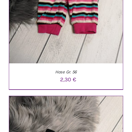
Hose Gr. 56
2,30
€