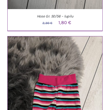
Hose Gr. 50/56 – lupilu
Ursprünglicher
Aktueller
1,80
€
2,30
€
Preis
Preis
war:
ist:
2,30 €
1,80 €.
IN DEN WARENKORB
/
DETAILS