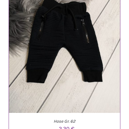
IN DEN WARENKORB
/
DETAILS
Hose Gr. 62
2,30
€