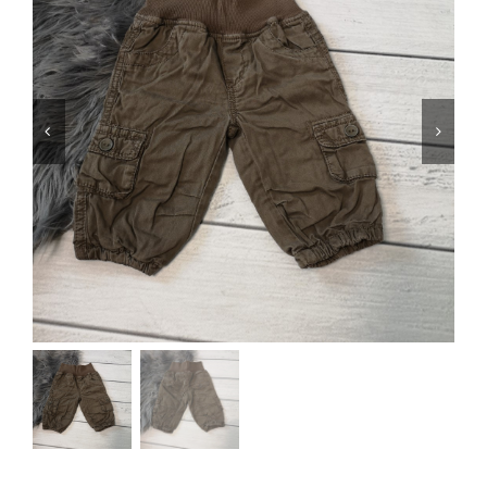
Jungen
Mädchen
Accesoires
Schuhe / Socken
Spielzeug
Babyausstattung
Krims Krams