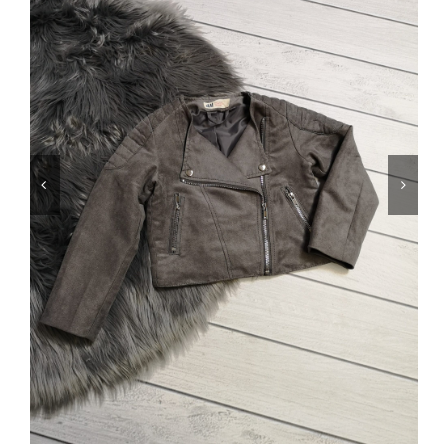
Jungen
Mädchen
Accesoires
Schuhe / Socken
Spielzeug
Babyausstattung
Krims Krams