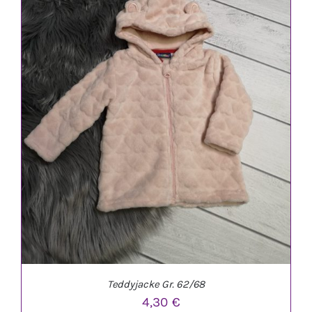
IN DEN WARENKORB
/
DETAILS
Teddyjacke Gr. 62/68
4,30
€