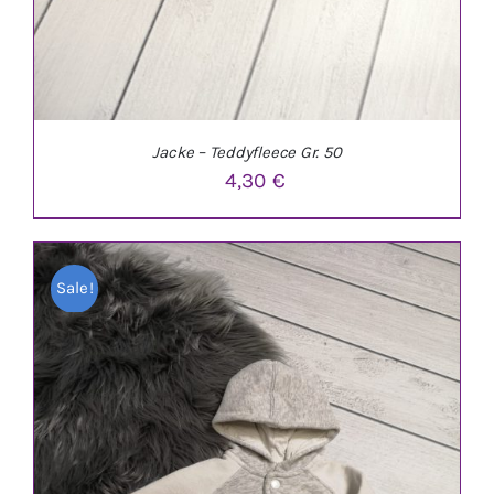
Jacke – Teddyfleece Gr. 50
4,30
€
Sale!
IN DEN WARENKORB
/
DETAILS