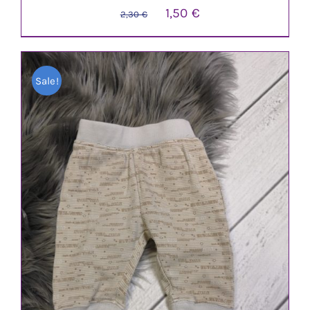
Ursprünglicher
Aktueller
1,50
€
2,30
€
Preis
Preis
war:
ist:
Sale!
2,30 €
1,50 €.
IN DEN WARENKORB
/
DETAILS