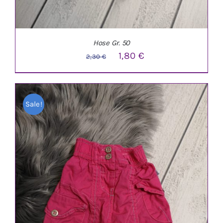
Hose Gr. 50
Ursprünglicher
Aktueller
1,80
€
2,30
€
Preis
Preis
war:
ist:
Sale!
2,30 €
1,80 €.
IN DEN WARENKORB
/
DETAILS