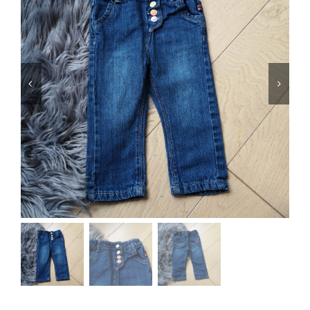
Jungen
Mädchen
Accesoires
Schuhe / Socken
Spielzeug
Babyausstattung
Krims Krams