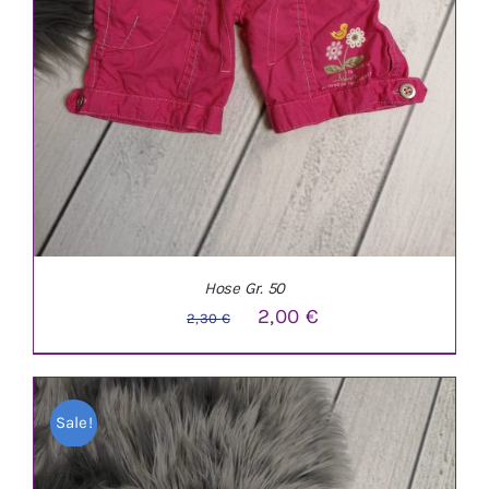
Hose Gr. 50
Ursprünglicher
Aktueller
2,00
€
2,30
€
Preis
Preis
war:
ist:
Sale!
2,30 €
2,00 €.