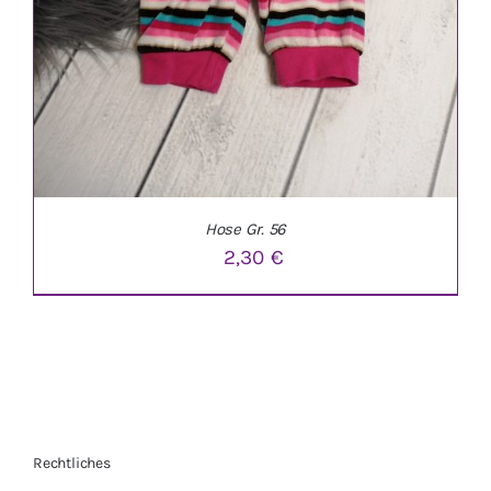
Hose Gr. 56
2,30
€
Rechtliches
IN DEN WARENKORB
/
DETAILS