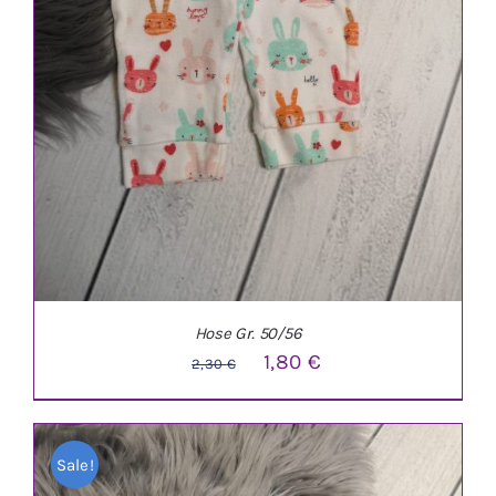
Hose Gr. 50/56
Ursprünglicher
Aktueller
1,80
€
2,30
€
Preis
Preis
war:
ist:
Sale!
2,30 €
1,80 €.