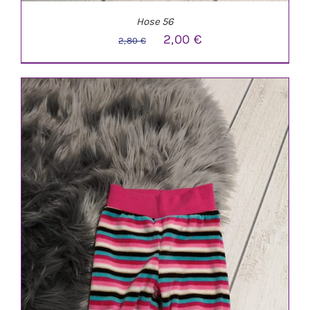
Hose 56
Ursprünglicher
Aktueller
2,00
€
2,80
€
Preis
Preis
war:
ist:
2,80 €
2,00 €.
IN DEN WARENKORB
/
DETAILS