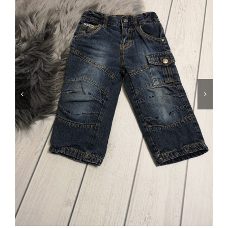
Jungen
Mädchen
Accesoires
Schuhe / Socken
Spielzeug
Babyausstattung
Krims Krams