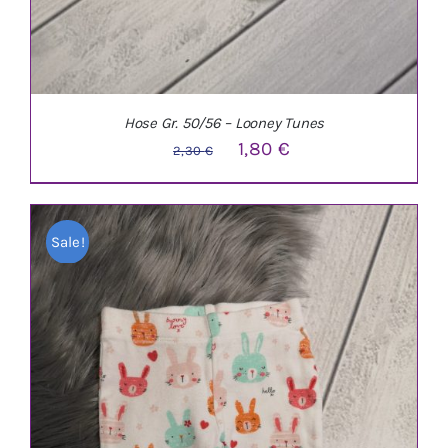
Hose Gr. 50/56 – Looney Tunes
Ursprünglicher
Aktueller
1,80
€
2,30
€
Preis
Preis
war:
ist:
Sale!
2,30 €
1,80 €.
IN DEN WARENKORB
/
DETAILS