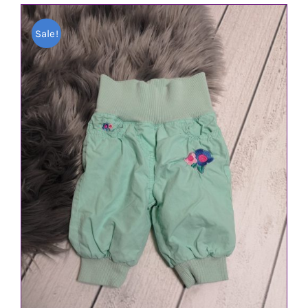
war:
ist:
Sale!
2,80 €
2,00 €.
IN DEN WARENKORB
/
DETAILS