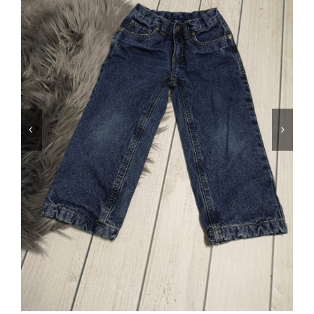
Jungen
Mädchen
Accesoires
Schuhe / Socken
Spielzeug
Babyausstattung
Krims Krams