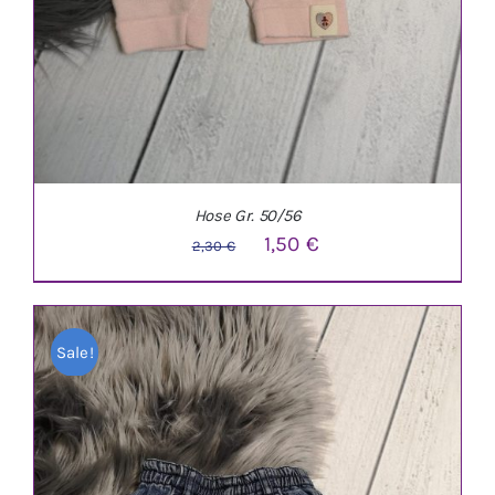
Hose Gr. 50/56
Ursprünglicher
Aktueller
1,50
€
2,30
€
Preis
Preis
war:
ist:
Sale!
2,30 €
1,50 €.
IN DEN WARENKORB
/
DETAILS