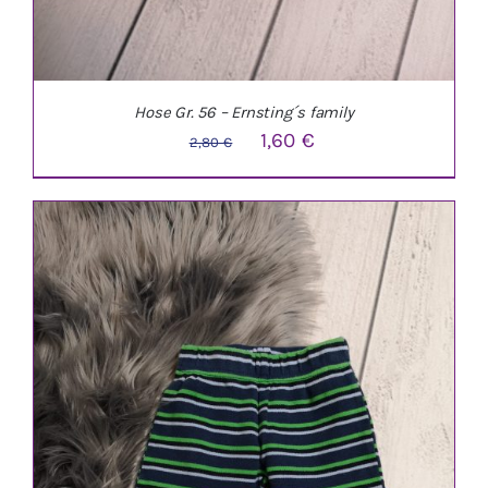
Hose Gr. 56 – Ernsting´s family
Ursprünglicher
Aktueller
1,60
€
2,80
€
Preis
Preis
war:
ist:
2,80 €
1,60 €.
IN DEN WARENKORB
/
DETAILS