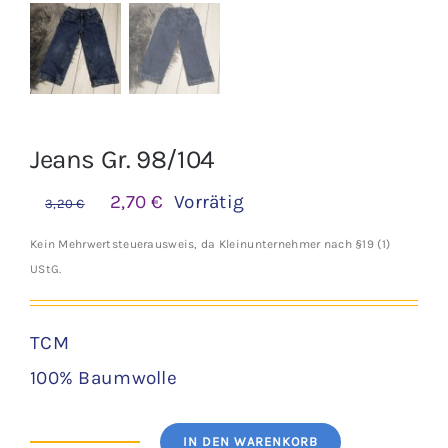
Jeans Gr. 98/104
Ursprünglicher
Aktueller
2,70
€
Vorrätig
3,20
€
Preis
Preis
Kein Mehrwertsteuerausweis, da Kleinunternehmer nach §19 (1)
war:
ist:
UStG.
3,20 €
2,70 €.
TCM
100% Baumwolle
IN DEN WARENKORB