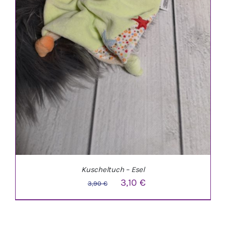
Kuscheltuch – Esel
Ursprünglicher
Aktueller
3,10
€
3,90
€
Preis
Preis
war:
ist: