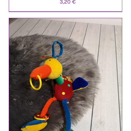
3,20
€
IN DEN WARENKORB
/
DETAILS