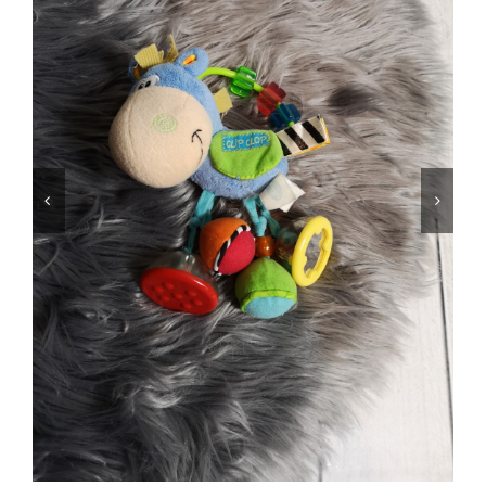
Jungen
Mädchen
Accesoires
Schuhe / Socken
Spielzeug
Babyausstattung
Krims Krams