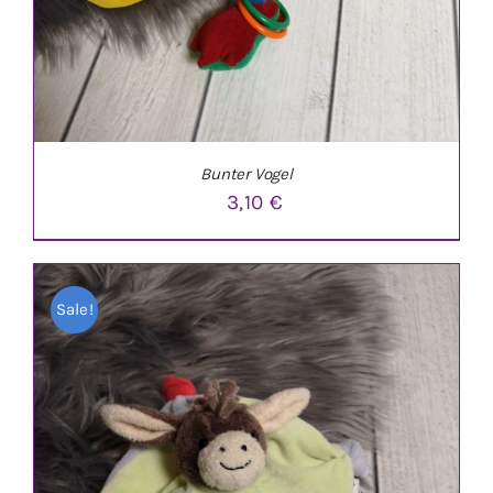
Bunter Vogel
3,10
€
Sale!
IN DEN WARENKORB
/
DETAILS