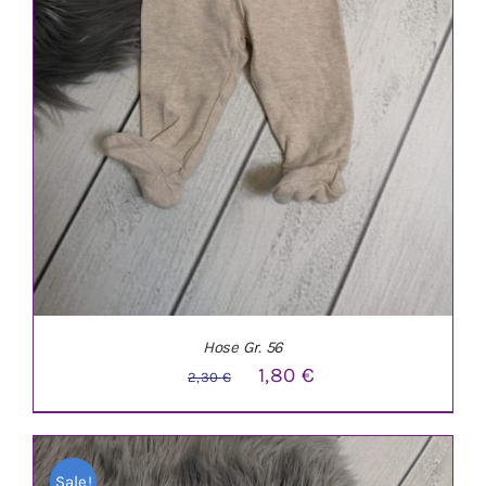
Hose Gr. 56
Ursprünglicher
Aktueller
1,80
€
2,30
€
Preis
Preis
war:
ist:
Sale!