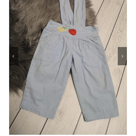
Jungen
Mädchen
Accesoires
Schuhe / Socken
Spielzeug
Babyausstattung
Krims Krams