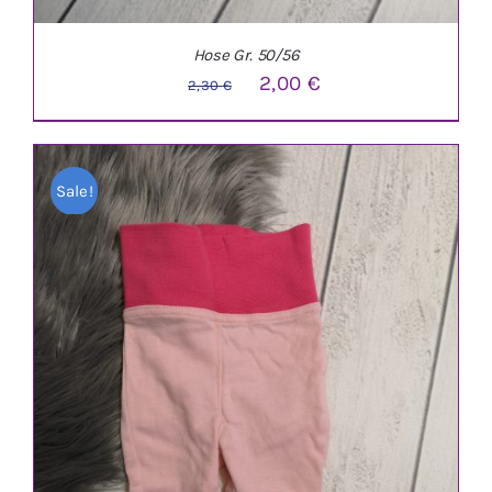
Hose Gr. 50/56
Ursprünglicher
Aktueller
2,00
€
2,30
€
Preis
Preis
war:
ist:
Sale!
2,30 €
2,00 €.
IN DEN WARENKORB
/
DETAILS