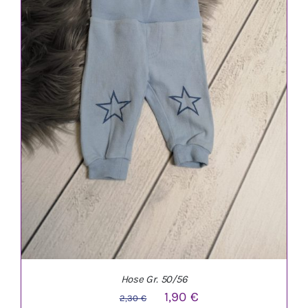
IN DEN WARENKORB
/
DETAILS
Hose Gr. 50/56
Ursprünglicher
Aktueller
1,90
€
2,30
€