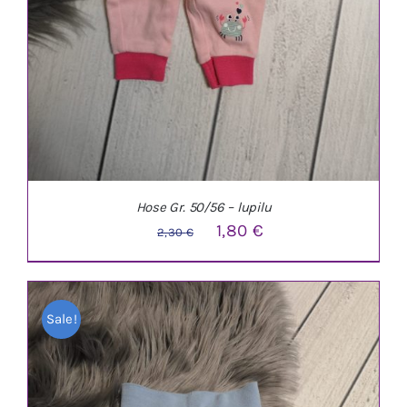
Hose Gr. 50/56 – lupilu
Ursprünglicher
Aktueller
1,80
€
2,30
€
Preis
Preis
war:
ist:
Sale!
2,30 €
1,80 €.