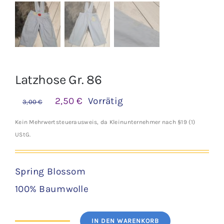
Latzhose Gr. 86
Ursprünglicher
Aktueller
2,50
€
Vorrätig
3,00
€
Preis
Preis
Kein Mehrwertsteuerausweis, da Kleinunternehmer nach §19 (1)
war:
ist:
UStG.
3,00 €
2,50 €.
Spring Blossom
100% Baumwolle
IN DEN WARENKORB