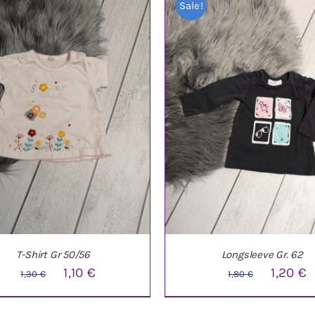
Sale!
T-Shirt Gr 50/56
Longsleeve Gr. 62
Ursprünglicher
Aktueller
Ursprüng
A
1,10
€
1,20
€
1,30
€
1,80
€
Preis
Preis
Preis
P