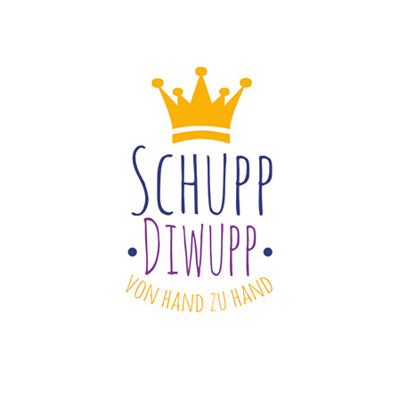
war:
ist:
war:
i
1,30 €
1,10 €.
1,80 €
1
DEN WARENKORB
/
DETAILS
IN DEN WARENKORB
/
DE