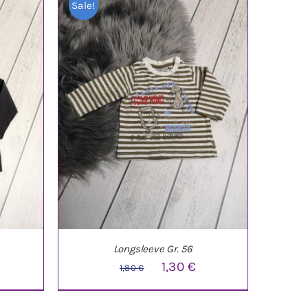
Sale!
Longsleeve Gr. 56
licher
ktueller
Ursprünglicher
Aktueller
1,30
€
1,80
€
reis
Preis
Preis