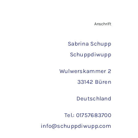
st:
war:
ist:
,20 €.
1,80 €
1,30 €.
TAILS
IN DEN WARENKORB
/
DETAILS
Anschrift
Sabrina Schupp
Schuppdiwupp
Wulwerskammer 2
33142 Büren
Deutschland
Tel.: 01757683700
info@schuppdiwupp.com