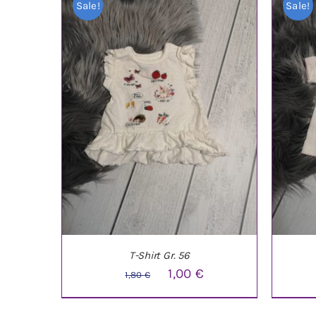
Sale!
Sale!
T-Shirt Gr. 56
Ursprünglicher
Aktueller
1,00
€
1,80
€
Preis
Preis