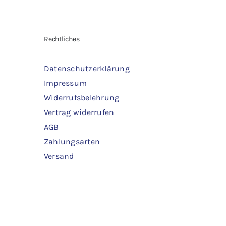
war:
ist:
1,80 €
1,00 €.
IN DEN WARENKORB
/
DETAILS
IN 
Rechtliches
Datenschutzerklärung
Impressum
Widerrufsbelehrung
Vertrag widerrufen
AGB
Zahlungsarten
Versand