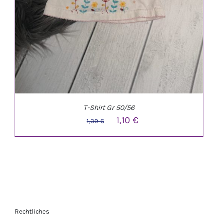
T-Shirt Gr 50/56
Ursprünglicher
Aktueller
1,10
€
1,30
€
Preis
Preis
war:
ist:
1,30 €
1,10 €.
Rechtliches