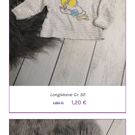
Longsleeve Gr. 50
Ursprünglicher
Aktueller
1,20
€
1,80
€
Preis
Preis
war:
ist:
1,80 €
1,20 €.