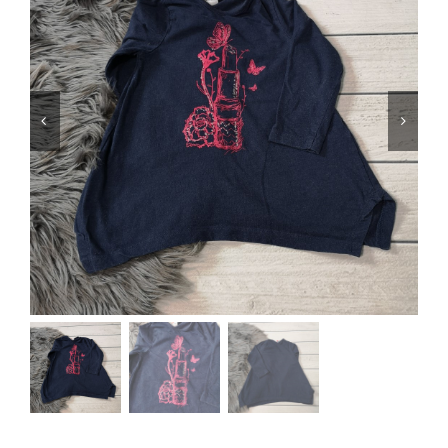
Jungen
Mädchen
Accesoires
Schuhe / Socken
Spielzeug
Babyausstattung
Krims Krams