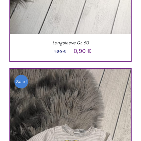
Longsleeve Gr. 50
Ursprünglicher
Aktueller
0,90
€
1,80
€
Preis
Preis
war:
ist:
Sale!
1,80 €
0,90 €.
IN DEN WARENKORB
/
DETAILS