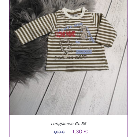
IN DEN WARENKORB
/
DETAILS
Longsleeve Gr. 56
Ursprünglicher
Aktueller
1,30
€
1,80
€