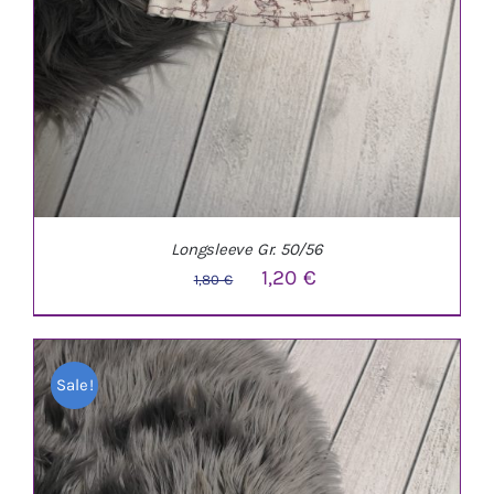
Longsleeve Gr. 50/56
Ursprünglicher
Aktueller
1,20
€
1,80
€
Preis
Preis
war:
ist:
Sale!
1,80 €
1,20 €.