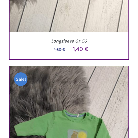
Longsleeve Gr. 56
Ursprünglicher
Aktueller
1,40
€
1,80
€
Preis
Preis
war:
ist:
Sale!
1,80 €
1,40 €.
IN DEN WARENKORB
/
DETAILS