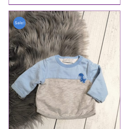
Preis
Preis
war:
ist:
Sale!
1,80 €
1,30 €.
IN DEN WARENKORB
/
DETAILS