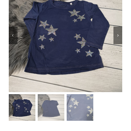
Jungen
Mädchen
Accesoires
Schuhe / Socken
Spielzeug
Babyausstattung
Krims Krams