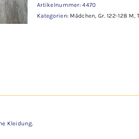
Artikelnummer:
4470
122
Kategorien:
Mädchen
,
Gr. 122-128 M
,
-
Ernsting
´s
family
Menge
ne Kleidung.