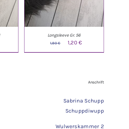
6
Longsleeve Gr. 56
Ursprünglicher
Aktueller
1,20
€
1,80
€
Preis
Preis
war:
ist:
1,80 €
1,20 €.
TAILS
IN DEN WARENKORB
/
DETAILS
Anschrift
Sabrina Schupp
Schuppdiwupp
Wulwerskammer 2