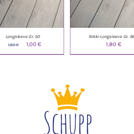
Longsleeve Gr. 50
Nikki-Longsleeve Gr. 5
Ursprünglicher
Aktueller
1,00
€
1,80
€
1,80
€
Preis
Preis
war:
ist:
1,80 €
1,00 €.
DEN WARENKORB
/
DETAILS
IN DEN WARENKORB
/
DE