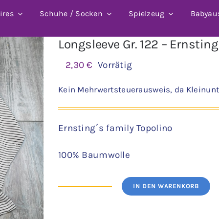
ires
Schuhe / Socken
Spielzeug
Babyau
Longsleeve Gr. 122 – Ernsting
2,30
€
Vorrätig
Kein Mehrwertsteuerausweis, da Kleinunt
Ernsting´s family Topolino
100% Baumwolle
IN DEN WARENKORB
Longsleeve
Gr.