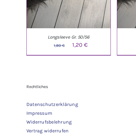
Longsleeve Gr. 50/56
Ursprünglicher
Aktueller
1,20
€
1,80
€
Preis
Preis
war:
ist:
1,80 €
1,20 €.
IN DEN WARENKORB
/
DETAILS
IN 
Rechtliches
Datenschutzerklärung
Impressum
Widerrufsbelehrung
Vertrag widerrufen