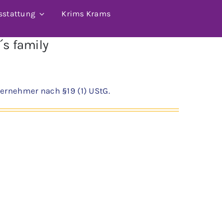
sstattung
Krims Krams
´s family
ernehmer nach §19 (1) UStG.