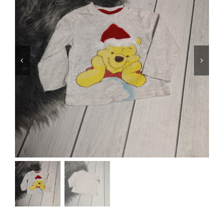
Jungen
Mädchen
Accesoires
Schuhe / Socken
Spielzeug
Babyausstattung
Krims Krams