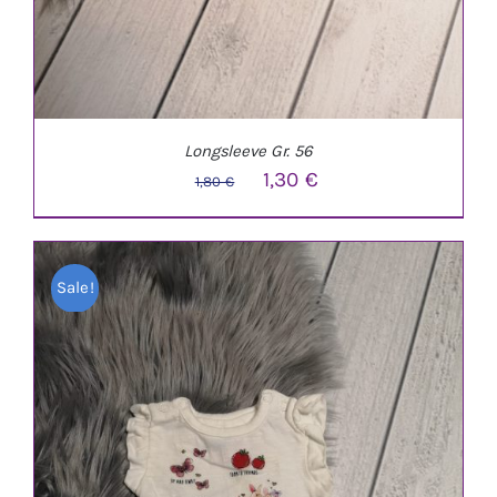
Longsleeve Gr. 56
Ursprünglicher
Aktueller
1,30
€
1,80
€
Preis
Preis
war:
ist:
Sale!
1,80 €
1,30 €.
IN DEN WARENKORB
/
DETAILS