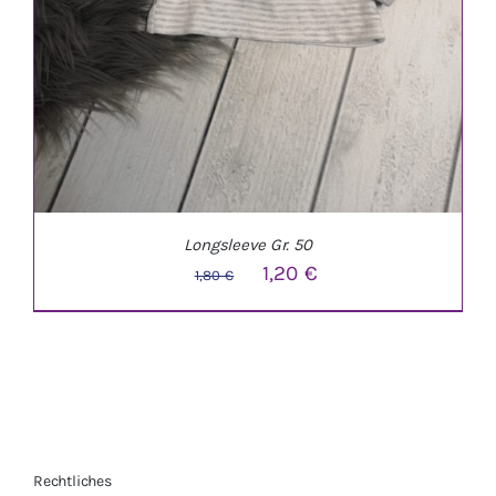
Longsleeve Gr. 50
Ursprünglicher
Aktueller
1,20
€
1,80
€
Preis
Preis
war:
ist:
1,80 €
1,20 €.
Rechtliches