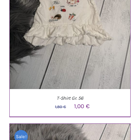
T-Shirt Gr. 56
Ursprünglicher
Aktueller
1,00
€
1,80
€
Preis
Preis
war:
ist:
Sale!
1,80 €
1,00 €.