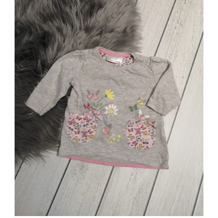
Jungen
Mädchen
Accesoires
Schuhe / Socken
Spielzeug
Babyausstattung
Krims Krams