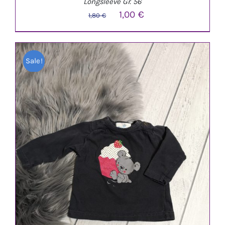
Longsleeve Gr. 56
Ursprünglicher
Aktueller
1,00
€
1,80
€
Preis
Preis
war:
ist:
Sale!
1,80 €
1,00 €.
IN DEN WARENKORB
/
DETAILS