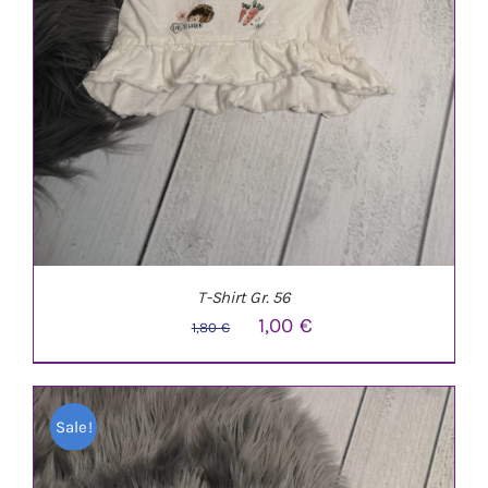
T-Shirt Gr. 56
Ursprünglicher
Aktueller
1,00
€
1,80
€
Preis
Preis
war:
ist:
Sale!
1,80 €
1,00 €.