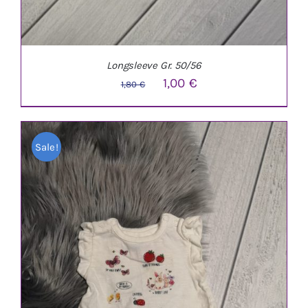
Longsleeve Gr. 50/56
Ursprünglicher
Aktueller
1,00
€
1,80
€
Preis
Preis
war:
ist:
Sale!
1,80 €
1,00 €.
IN DEN WARENKORB
/
DETAILS