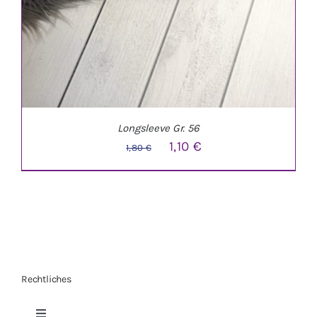
Longsleeve Gr. 56
Ursprünglicher
Aktueller
1,10
€
1,80
€
Preis
Preis
war:
ist:
1,80 €
1,10 €.
Rechtliches
IN DEN WARENKORB
/
DETAILS