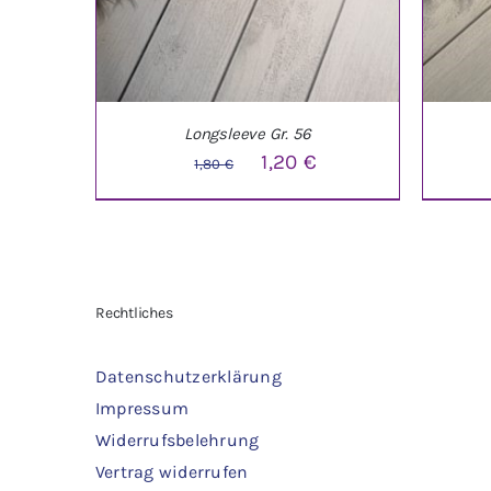
Longsleeve Gr. 56
Ursprünglicher
Aktueller
1,20
€
1,80
€
Preis
Preis
war:
ist:
1,80 €
1,20 €.
IN DEN WARENKORB
/
DETAILS
IN 
Rechtliches
Datenschutzerklärung
Impressum
Widerrufsbelehrung
Vertrag widerrufen