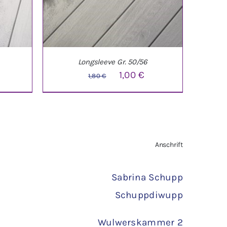
Longsleeve Gr. 50/56
licher
ktueller
Ursprünglicher
Aktueller
1,00
€
1,80
€
reis
Preis
Preis
st:
war:
ist:
,30 €.
1,80 €
1,00 €.
TAILS
IN DEN WARENKORB
/
DETAILS
Anschrift
Sabrina Schupp
Schuppdiwupp
Wulwerskammer 2