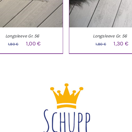
Longsleeve Gr. 56
Longsleeve Gr. 56
Ursprünglicher
Aktueller
Ursprüng
A
1,00
€
1,30
€
1,80
€
1,80
€
Preis
Preis
Preis
P
war:
ist:
war:
i
1,80 €
1,00 €.
1,80 €
1
DEN WARENKORB
/
DETAILS
IN DEN WARENKORB
/
DE