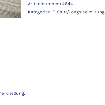
Artikelnummer:
4844
68
Kategorien:
T-Shirt/Longsleeve
,
Jung
-
C&A
Menge
ne Kleidung.