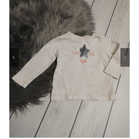
Jungen
Mädchen
Accesoires
Schuhe / Socken
Spielzeug
Babyausstattung
Krims Krams