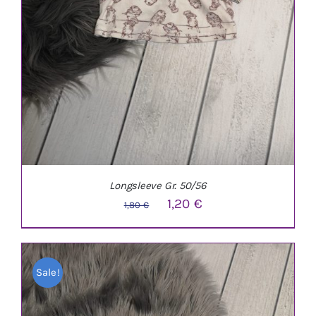
Longsleeve Gr. 50/56
Ursprünglicher
Aktueller
1,20
€
1,80
€
Preis
Preis
war:
ist:
Sale!
1,80 €
1,20 €.