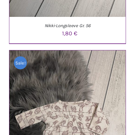
Nikki-Longsleeve Gr. 56
1,80
€
Sale!
IN DEN WARENKORB
/
DETAILS