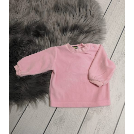
war:
ist:
1,80 €
0,90 €.
IN DEN WARENKORB
/
DETAILS