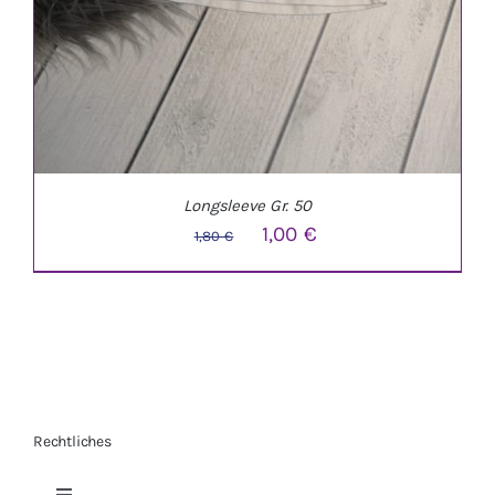
Longsleeve Gr. 50
Ursprünglicher
Aktueller
1,00
€
1,80
€
Preis
Preis
war:
ist:
1,80 €
1,00 €.
Rechtliches
IN DEN WARENKORB
/
DETAILS