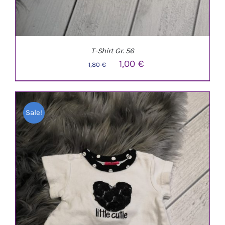
T-Shirt Gr. 56
Ursprünglicher
Aktueller
1,00
€
1,80
€
Preis
Preis
war:
ist:
Sale!
1,80 €
1,00 €.
IN DEN WARENKORB
/
DETAILS