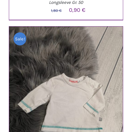
Longsleeve Gr. 50
Ursprünglicher
Aktueller
0,90
€
1,80
€
Preis
Preis
war:
ist:
Sale!
1,80 €
0,90 €.
IN DEN WARENKORB
/
DETAILS