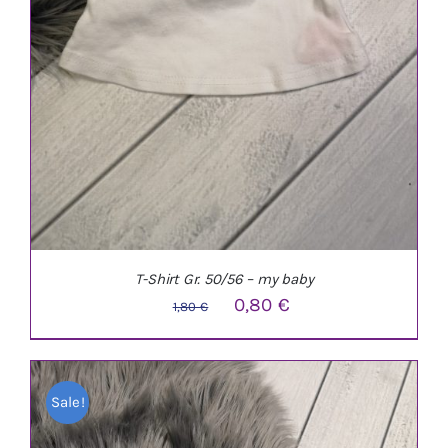
T-Shirt Gr. 50/56 – my baby
Ursprünglicher
Aktueller
0,80
€
1,80
€
Preis
Preis
war:
ist:
Sale!
1,80 €
0,80 €.