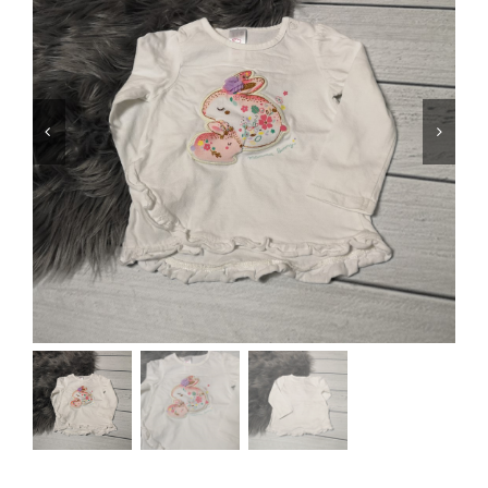
Jungen
Mädchen
Accesoires
Schuhe / Socken
Spielzeug
Babyausstattung
Krims Krams