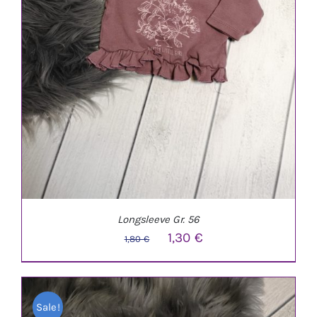
Longsleeve Gr. 56
Ursprünglicher
Aktueller
1,30
€
1,80
€
Preis
Preis
war:
ist:
Sale!
1,80 €
1,30 €.