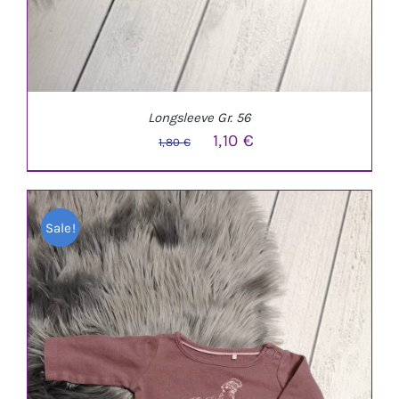
Longsleeve Gr. 56
Ursprünglicher
Aktueller
1,10
€
1,80
€
Preis
Preis
war:
ist:
Sale!
1,80 €
1,10 €.
IN DEN WARENKORB
/
DETAILS