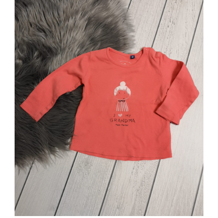
Jungen
Mädchen
Accesoires
Schuhe / Socken
Spielzeug
Babyausstattung
Krims Krams