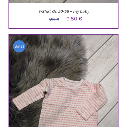
T-Shirt Gr. 50/56 – my baby
Ursprünglicher
Aktueller
0,80
€
1,80
€
Preis
Preis
war:
ist:
Sale!
1,80 €
0,80 €.
IN DEN WARENKORB
/
DETAILS