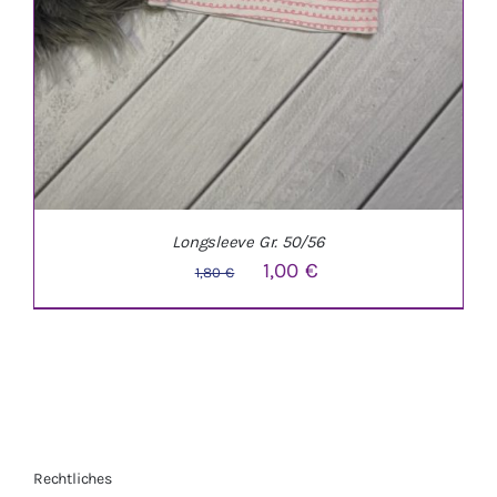
Longsleeve Gr. 50/56
Ursprünglicher
Aktueller
1,00
€
1,80
€
Preis
Preis
war:
ist:
1,80 €
1,00 €.
Rechtliches