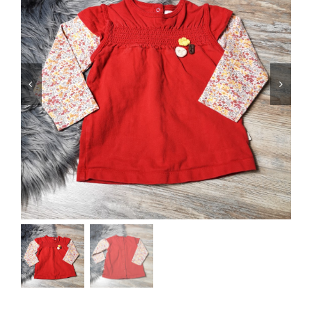
Jungen
Mädchen
Accesoires
Schuhe / Socken
Spielzeug
Babyausstattung
Krims Krams