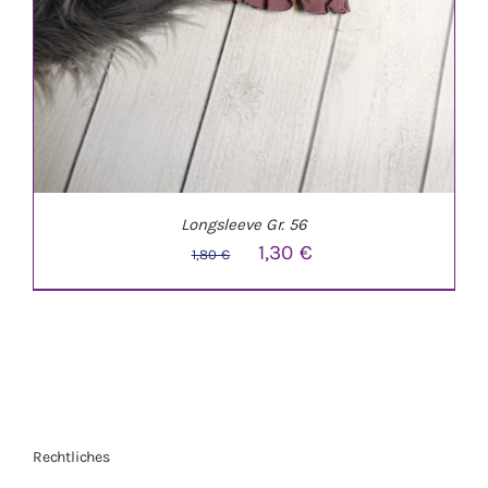
Longsleeve Gr. 56
Ursprünglicher
Aktueller
1,30
€
1,80
€
Preis
Preis
war:
ist:
1,80 €
1,30 €.
Rechtliches
IN DEN WARENKORB
/
DETAILS