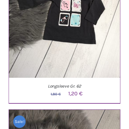
Longsleeve Gr. 62
Ursprünglicher
Aktueller
1,20
€
1,80
€
Preis
Preis
war:
ist:
Sale!
1,80 €
1,20 €.