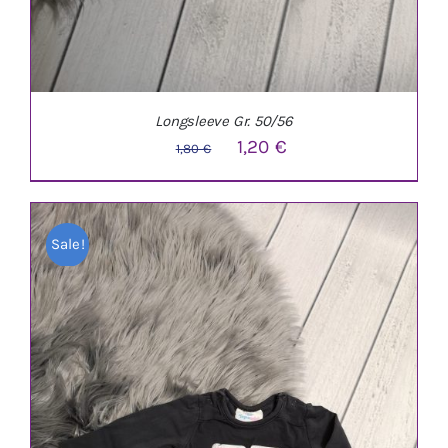
Longsleeve Gr. 50/56
Ursprünglicher
Aktueller
1,20
€
1,80
€
Preis
Preis
war:
ist:
Sale!
1,80 €
1,20 €.
IN DEN WARENKORB
/
DETAILS