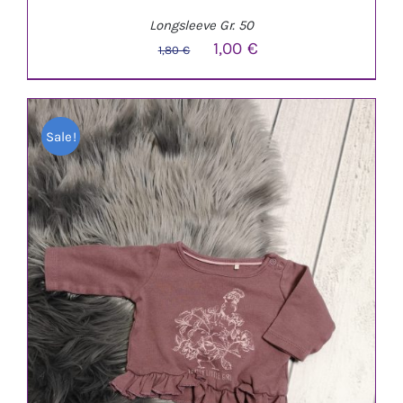
Longsleeve Gr. 50
Ursprünglicher
Aktueller
1,00
€
1,80
€
Preis
Preis
war:
ist:
Sale!
1,80 €
1,00 €.
IN DEN WARENKORB
/
DETAILS