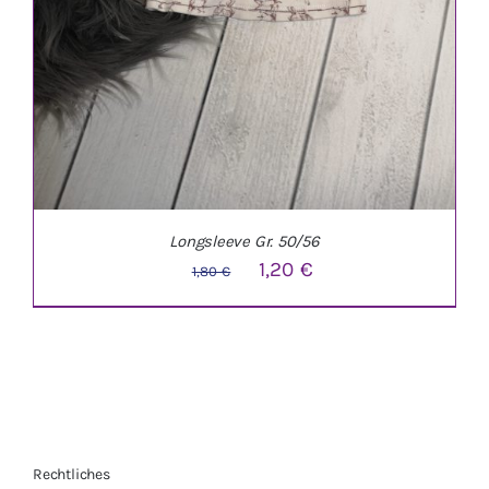
Longsleeve Gr. 50/56
Ursprünglicher
Aktueller
1,20
€
1,80
€
Preis
Preis
war:
ist:
1,80 €
1,20 €.
Rechtliches