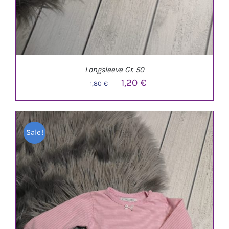
Longsleeve Gr. 50
Ursprünglicher
Aktueller
1,20
€
1,80
€
Preis
Preis
war:
ist:
Sale!
1,80 €
1,20 €.
IN DEN WARENKORB
/
DETAILS