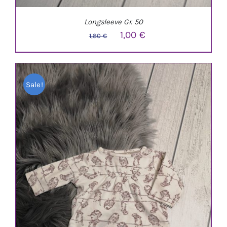
Longsleeve Gr. 50
Ursprünglicher
Aktueller
1,00
€
1,80
€
Preis
Preis
war:
ist:
Sale!
1,80 €
1,00 €.
IN DEN WARENKORB
/
DETAILS