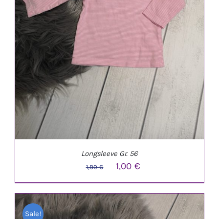
Longsleeve Gr. 56
Ursprünglicher
Aktueller
1,00
€
1,80
€
Preis
Preis
war:
ist:
Sale!
1,80 €
1,00 €.