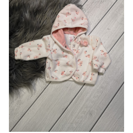
Jungen
Mädchen
Accesoires
Schuhe / Socken
Spielzeug
Babyausstattung
Krims Krams