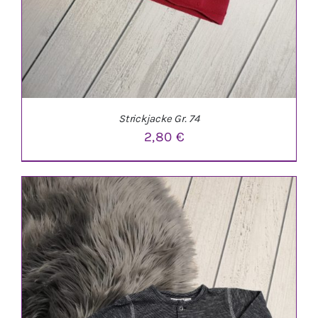
Strickjacke Gr. 74
2,80
€
IN DEN WARENKORB
/
DETAILS