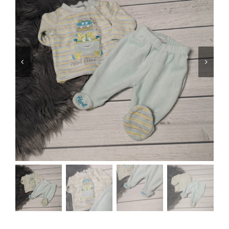
Jungen
Mädchen
Accesoires
Schuhe / Socken
Spielzeug
Babyausstattung
Krims Krams