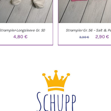
Strampler-Longsleeve Gr. 50
Strampler Gr. 56 – Salt & P
Ursprüng
4,80
€
2,90
€
3,30
€
Preis
war:
i
3,30 €
DEN WARENKORB
/
DETAILS
IN DEN WARENKORB
/
DE