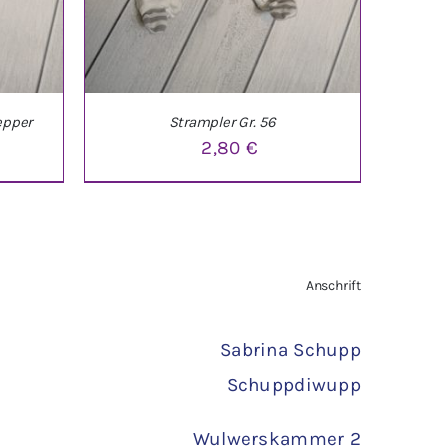
epper
Strampler Gr. 56
licher
Aktueller
2,80
€
Preis
st:
2,90 €.
TAILS
IN DEN WARENKORB
/
DETAILS
Anschrift
Sabrina Schupp
Schuppdiwupp
Wulwerskammer 2