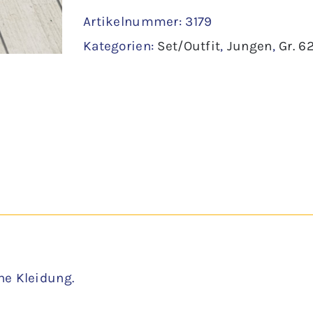
Artikelnummer:
3179
Gr.
Kategorien:
Set/Outfit
,
Jungen
,
Gr. 6
68
Menge
ne Kleidung.