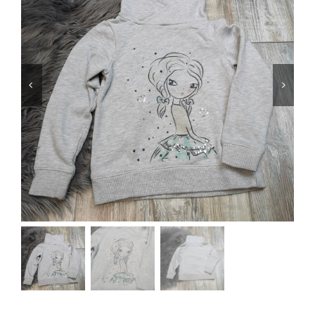
Jungen
Mädchen
Accesoires
Schuhe / Socken
Spielzeug
Babyausstattung
Krims Krams